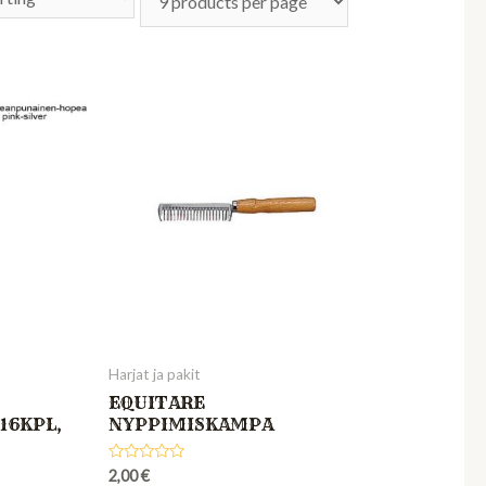
Harjat ja pakit
EQUITARE
16KPL,
NYPPIMISKAMPA
Rated
2,00
€