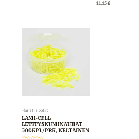
of
Rated
11,15
€
5
0
out
of
5
Harjat ja pakit
LAMI-CELL
LETITYSKUMINAUHAT
500KPL/PRK, KELTAINEN