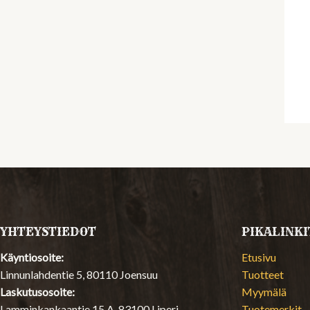
YHTEYSTIEDOT
PIKALINKI
Käyntiosoite:
Etusivu
Linnunlahdentie 5, 80110 Joensuu
Tuotteet
Laskutusosoite:
Myymälä
Lamminkankaantie 15 A, 83100 Liperi
Tuotemerkit