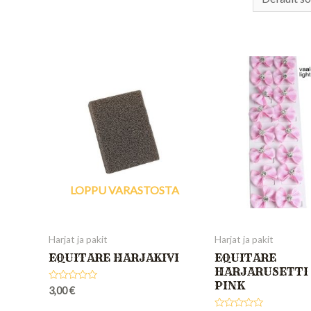
LOPPU VARASTOSTA
Harjat ja pakit
Harjat ja pakit
EQUITARE HARJAKIVI
EQUITARE
HARJARUSETTI 
PINK
Rated
3,00
€
0
out