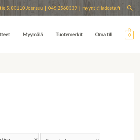
Hae
tie 5, 80110 Joensuu | 045 2568339 |
myynti@ladosta.fi
tteet
Myymälä
Tuotemerkit
Oma tili
0