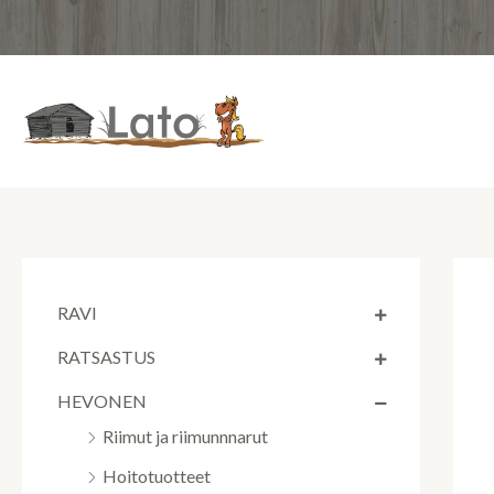
Siirry
sisältöön
RAVI
RATSASTUS
HEVONEN
Riimut ja riimunnnarut
Hoitotuotteet