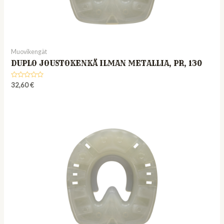
Muovikengät
DUPLO JOUSTOKENKÄ ILMAN METALLIA, PR, 130
Rated
32,60
€
0
out
of
5