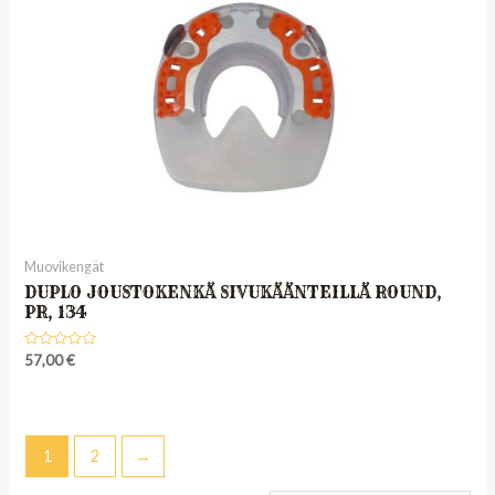
Muovikengät
DUPLO JOUSTOKENKÄ SIVUKÄÄNTEILLÄ ROUND,
PR, 134
Rated
57,00
€
0
out
of
5
1
2
→