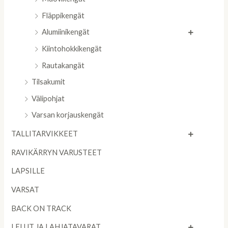
Fläppikengät
Alumiinikengät
Kiintohokkikengät
Rautakangät
Tilsakumit
Välipohjat
Varsan korjauskengät
TALLITARVIKKEET
RAVIKÄRRYN VARUSTEET
LAPSILLE
VARSAT
BACK ON TRACK
LELUT JA LAHJATAVARAT