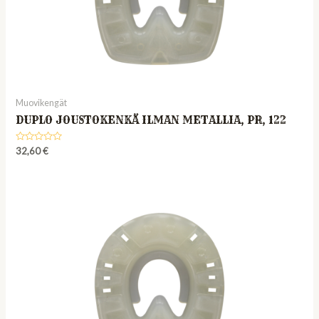
Muovikengät
DUPLO JOUSTOKENKÄ ILMAN METALLIA, PR, 122
Rated
32,60
€
0
out
of
5