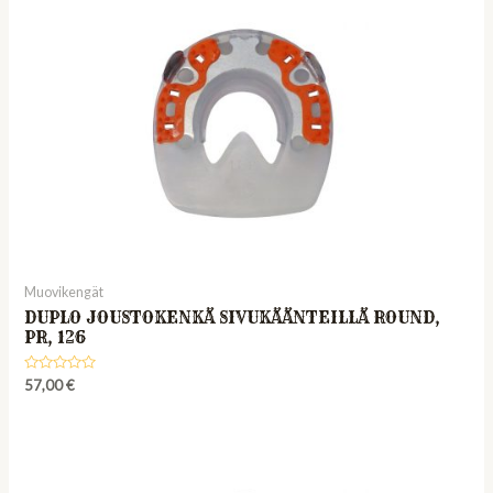
Muovikengät
DUPLO JOUSTOKENKÄ SIVUKÄÄNTEILLÄ ROUND,
PR, 126
Rated
57,00
€
0
out
of
5