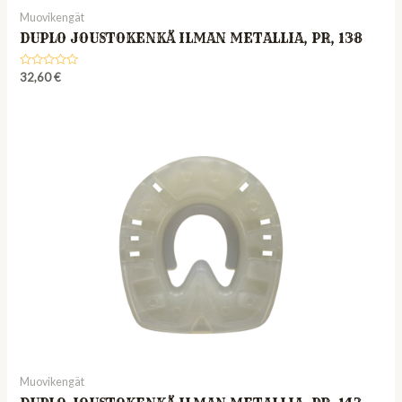
Muovikengät
DUPLO JOUSTOKENKÄ ILMAN METALLIA, PR, 138
Rated
32,60
€
0
out
of
5
Muovikengät