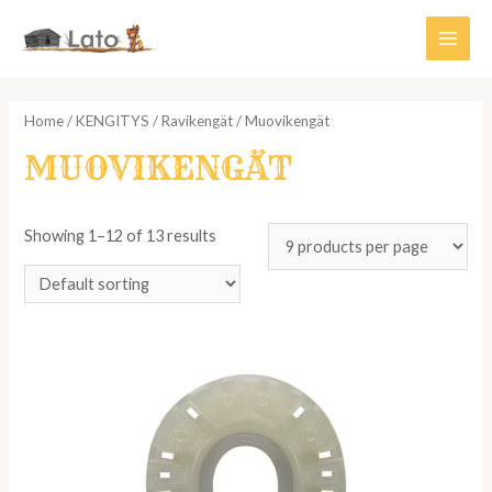
Siirry
sisältöön
Main
Men
Home
/
KENGITYS
/
Ravikengät
/ Muovikengät
MUOVIKENGÄT
Showing 1–12 of 13 results