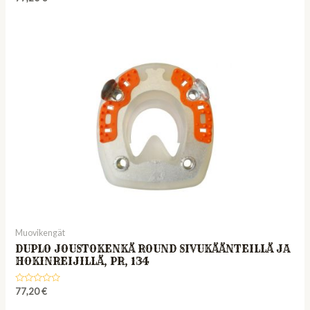
0
out
of
5
Muovikengät
DUPLO JOUSTOKENKÄ ROUND SIVUKÄÄNTEILLÄ JA
HOKINREIJILLÄ, PR, 134
Rated
77,20
€
0
out