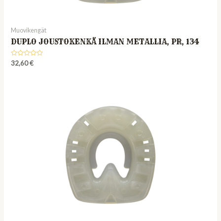
Muovikengät
DUPLO JOUSTOKENKÄ ILMAN METALLIA, PR, 134
Rated
32,60
€
0
out
of
5