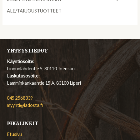
ALE/TARJOUSTUOTTEET
YHTEYSTIEDOT
Käyntiosoite:
Linnunlahdentie 5, 80110 Joensuu
Laskutusosoite:
Lamminkankaantie 15 A, 83100 Liperi
045 2568339
myynti@ladosta.fi
PIKALINKIT
Etusivu