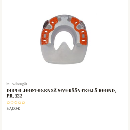
Muovikengät
DUPLO JOUSTOKENKÄ SIVUKÄÄNTEILLÄ ROUND,
PR, 122
Rated
57,00
€
0
out
of
5