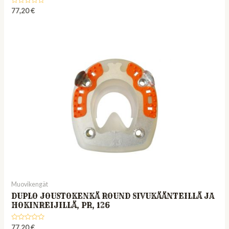
Rated
77,20
€
0
out
of
5
Muovikengät
DUPLO JOUSTOKENKÄ ROUND SIVUKÄÄNTEILLÄ JA
HOKINREIJILLÄ, PR, 126
Rated
77,20
€