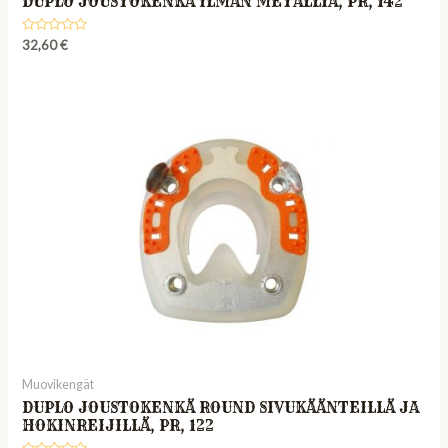
DUPLO JOUSTOKENKÄ ILMAN METALLIA, PR, 142
Rated
32,60
€
0
out
of
5
Muovikengät
DUPLO JOUSTOKENKÄ ROUND SIVUKÄÄNTEILLÄ JA
HOKINREIJILLÄ, PR, 122