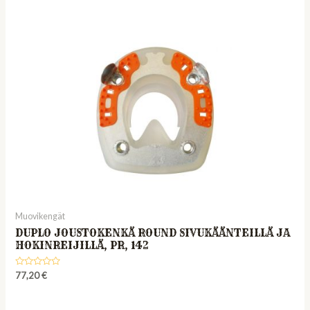
of
5
Muovikengät
DUPLO JOUSTOKENKÄ ROUND SIVUKÄÄNTEILLÄ JA
HOKINREIJILLÄ, PR, 142
Rated
77,20
€
0
out
of
5