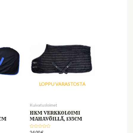
out
of
5
LOPPU VARASTOSTA
Kuivatusloimet
HKM VERKKOLOIMI
5CM
MAHAVÖILLÄ, 135CM
Rated
24,00
€