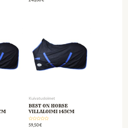
0
out
of
5
Kuivatusloimet
BEST ON HORSE
5CM
VILLALOIMI 145CM
Rated
59,50
€
0