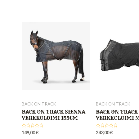
0
0
out
out
of
of
5
5
BACK ON TRACK
BACK ON TRACK
BACK ON TRACK SIENNA
BACK ON TRACK
VERKKOLOIMI 155CM
VERKKOLOIMI 
Rated
Rated
149,00
€
243,00
€
0
0