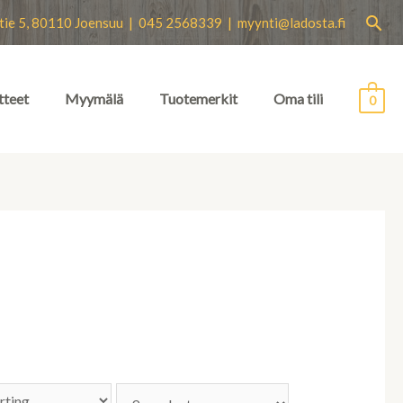
Hae
tie 5, 80110 Joensuu | 045 2568339 |
myynti@ladosta.fi
tteet
Myymälä
Tuotemerkit
Oma tili
0