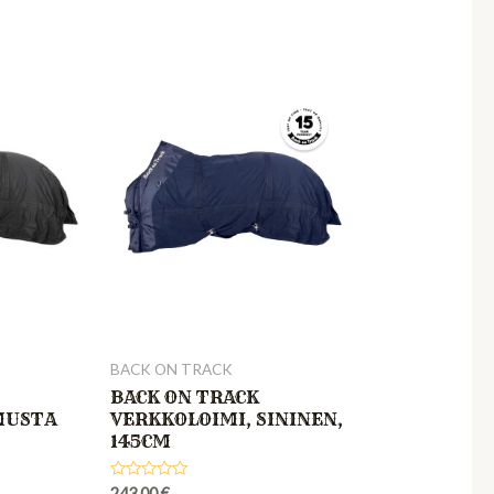
0
out
of
5
BACK ON TRACK
BACK ON TRACK
MUSTA
VERKKOLOIMI, SININEN,
145CM
Rated
243,00
€