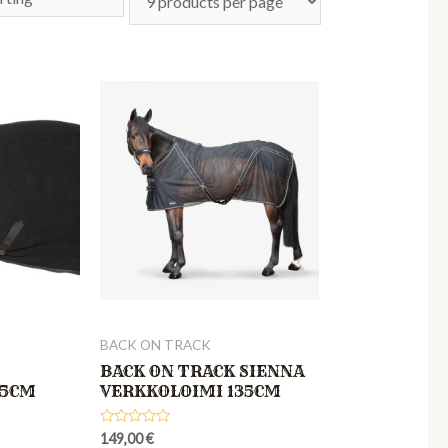
BACK ON TRACK
BACK ON TRACK SIENNA
55CM
VERKKOLOIMI 135CM
Rated
149,00
€