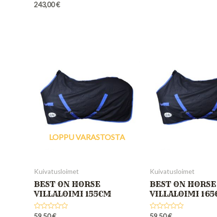
Rated
243,00
€
out
0
of
out
5
of
5
LOPPU VARASTOSTA
Kuivatusloimet
Kuivatusloimet
BEST ON HORSE
BEST ON HORSE
VILLALOIMI 155CM
VILLALOIMI 16
Rated
Rated
59,50
€
59,50
€