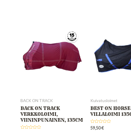
out
out
of
of
5
5
BACK ON TRACK
Kuivatusloimet
BACK ON TRACK
BEST ON HORSE
VERKKOLOIMI,
VILLALOIMI 13
VIININPUNAINEN, 135CM
Rated
59,50
€
0