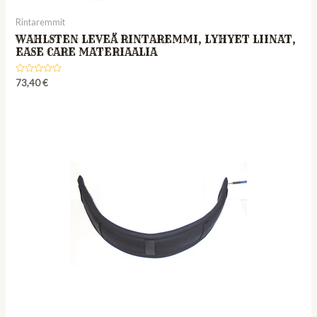
Rintaremmit
WAHLSTEN LEVEÄ RINTAREMMI, LYHYET LIINAT,
EASE CARE MATERIAALIA
Rated
73,40
€
0
out
of
5