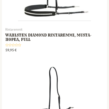
Rintaremmit
WAHLSTEN DIAMOND RINTAREMMI, MUSTA-
HOPEA, FULL
Rated
59,95
€
0
out
of
5