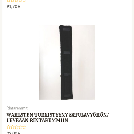
Rated
91,70
€
0
out
of
5
Rintaremmit
WAHLSTEN TURKISTYYNY SATULAVYÖHÖN/
LEVEÄÄN RINTAREMMIIN
Rated
22,00
€