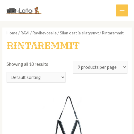
Siirry
sisältöön
Main
Men
Home
/
RAVI
/
Ravihevoselle
/
Silan osat ja silatyynyt
/ Rintaremmit
RINTAREMMIT
Showing all 10 results