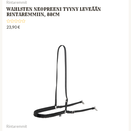
Rintaremmit
WAHLSTEN NEOPREENI TYYNY LEVEÄÄN
RINTAREMMIIN, 88CM
Rated
23,90
€
0
out
of
5
Rintaremmit