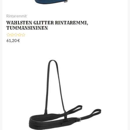
Rintaremmit
WAHLSTEN GLITTER RINTAREMMI,
TUMMANSININEN
Rated
61,20
€
0
out
of
5