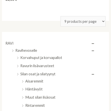
0
out
of
5
RAVI
Ravihevoselle
Korvahuput ja korvapallot
Ravurin lisävarusteet
Silan osat ja silatyynyt
Aisaremmit
Häntävyöt
Muut silan lisäosat
Rintaremmit