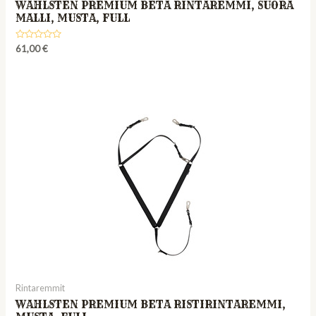
WAHLSTEN PREMIUM BETA RINTAREMMI, SUORA
MALLI, MUSTA, FULL
Rated
61,00
€
0
out
of
5
Rintaremmit
WAHLSTEN PREMIUM BETA RISTIRINTAREMMI,