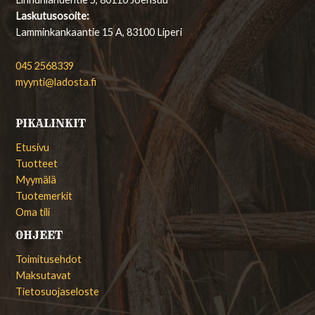
Laskutusosoite:
Lamminkankaantie 15 A, 83100 Liperi
045 2568339
myynti@ladosta.fi
PIKALINKIT
Etusivu
Tuotteet
Myymälä
Tuotemerkit
Oma tili
OHJEET
Toimitusehdot
Maksutavat
Tietosuojaseloste