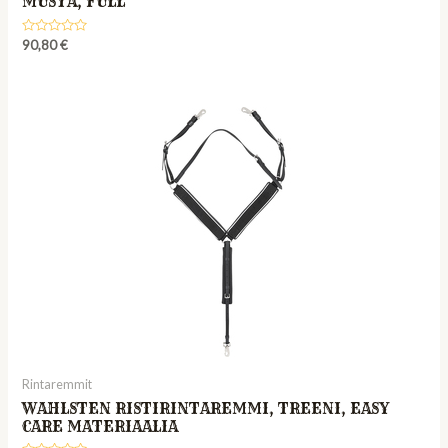
MUSTA, FULL
Rated
90,80
€
0
out
of
5
Rintaremmit
WAHLSTEN RISTIRINTAREMMI, TREENI, EASY
CARE MATERIAALIA