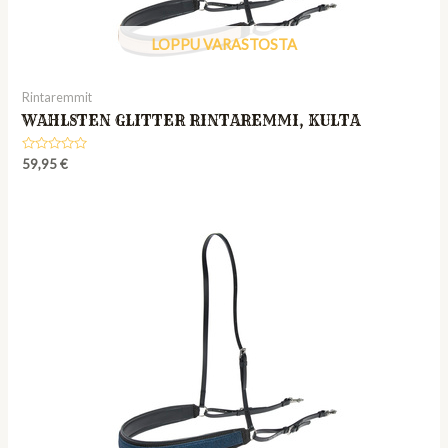
LOPPU VARASTOSTA
Rintaremmit
WAHLSTEN GLITTER RINTAREMMI, KULTA
Rated
59,95
€
0
out
of
5