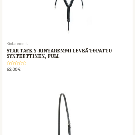
Rintaremmit
STAR TACK Y-RINTAREMMI LEVEÄ TOPATTU
SYNTEETTINEN, FULL
Rated
62,00
€
0
out
of
5