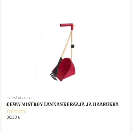
0
out
of
5
Talikot ja varret
GEWA MISTBOY LANNANKERÄÄJÄ JA HAARUKKA
Rated
30,50
€
0
out
of
5