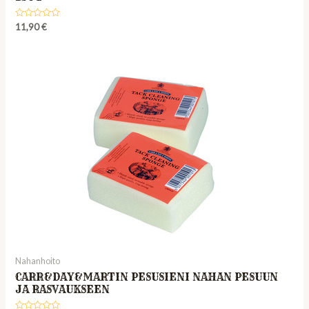
Rated
11,90
€
0
out
of
5
Nahanhoito
CARR&DAY&MARTIN PESUSIENI NAHAN PESUUN
JA RASVAUKSEEN