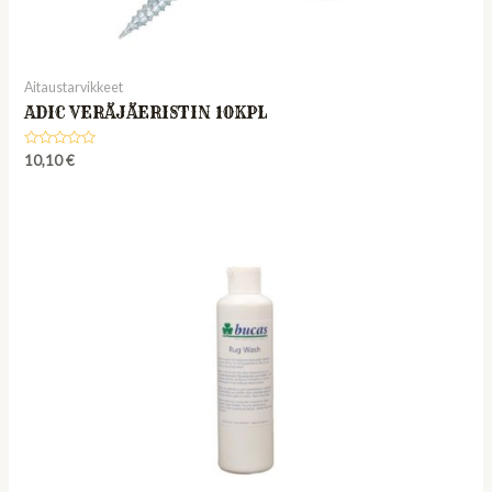
Aitaustarvikkeet
ADIC VERÄJÄERISTIN 10KPL
Rated
10,10
€
0
out
of
5