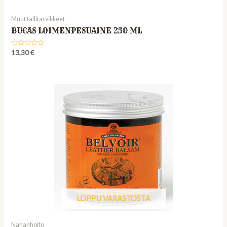
Muut tallitarvikkeet
BUCAS LOIMENPESUAINE 250 ML
Rated
13,30
€
0
out
of
5
LOPPU VARASTOSTA
Nahanhoito