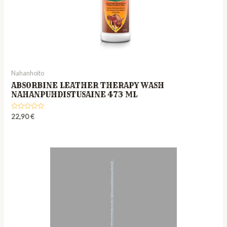
Nahanhoito
ABSORBINE LEATHER THERAPY WASH
NAHANPUHDISTUSAINE 473 ML
Rated
22,90
€
0
out
of
5