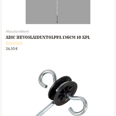
Aitaustarvikkeet
ADIC HEVOSLAIDUNTOLPPA 136CM 10 KPL
Rated
26,50
€
0
out
of
5