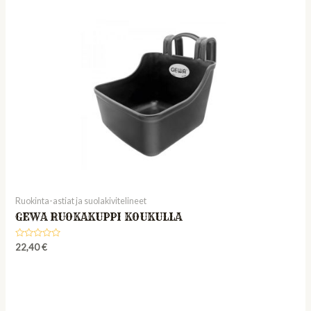
Ruokinta-astiat ja suolakivitelineet
GEWA RUOKAKUPPI KOUKULLA
Rated
22,40
€
0
out
of
5