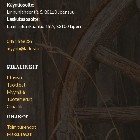
Käyntiosoite:
Linnunlahdentie 5, 80110 Joensuu
Laskutusosoite:
Lamminkankaantie 15 A, 83100 Liperi
045 2568339
myynti@ladosta.fi
PIKALINKIT
Etusivu
Tuotteet
Myymälä
Tuotemerkit
Oma tili
OHJEET
Toimitusehdot
Maksutavat