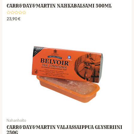
CARR&DAY&MARTIN NAHKABALSAMI 500ML
Rated
23,90
€
0
out
of
5
Nahanhoito
CARR&DAY&MARTIN VALJASSAIPPUA GLYSERIINI
250G