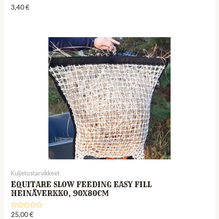
Rated
3,40
€
0
out
of
5
Kuljetustarvikkeet
EQUITARE SLOW FEEDING EASY FILL
HEINÄVERKKO, 90X80CM
Rated
25,00
€