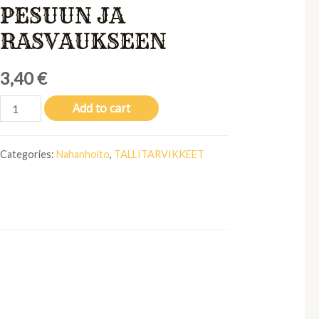
PESUUN JA
RASVAUKSEEN
3,40
€
Carr&Day&Martin
Add to cart
Pesusieni
nahan
Categories:
Nahanhoito
,
TALLITARVIKKEET
pesuun
ja
rasvaukseen
quantity