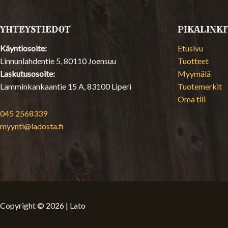
YHTEYSTIEDOT
PIKALINKI
Käyntiosoite:
Etusivu
Linnunlahdentie 5, 80110 Joensuu
Tuotteet
Laskutusosoite:
Myymälä
Lamminkankaantie 15 A, 83100 Liperi
Tuotemerkit
Oma tili
045 2568339
myynti@ladosta.fi
Copyright © 2026 | Lato