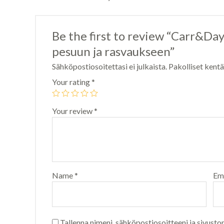
Be the first to review “Carr&D
pesuun ja rasvaukseen”
Sähköpostiosoitettasi ei julkaista.
Pakolliset kent
Your rating
*
Your review
*
Name
*
Em
Tallenna nimeni, sähköpostiosoitteeni ja sivusto