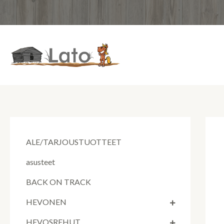
Siirry
sisältöön
ALE/TARJOUSTUOTTEET
asusteet
BACK ON TRACK
HEVONEN
HEVOSREHUT