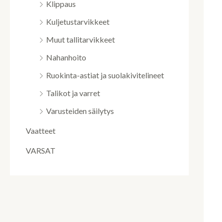
Klippaus
Kuljetustarvikkeet
Muut tallitarvikkeet
Nahanhoito
Ruokinta-astiat ja suolakivitelineet
Talikot ja varret
Varusteiden säilytys
Vaatteet
VARSAT