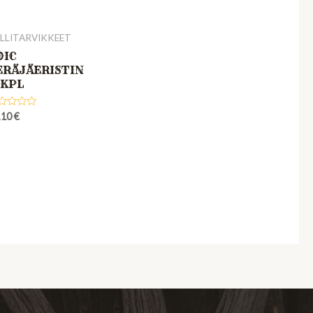
LLITARVIKKEET
DIC
ERÄJÄERISTIN
0KPL
ted
,10
€