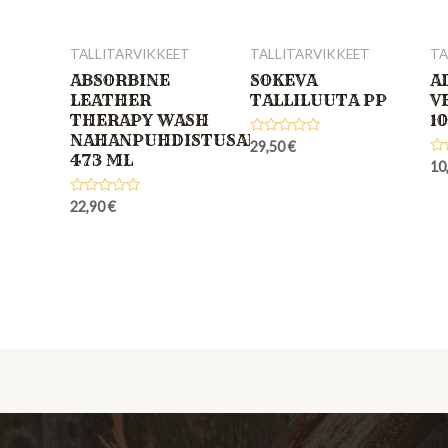
TALLITARVIKKEET
TALLITARVIKKEET
TA
ABSORBINE
SOKEVA
A
LEATHER
TALLILUUTA PP
V
THERAPY WASH
1
NAHANPUHDISTUSAINE
Rated
29,50
€
473 ML
0
Ra
10
out
0
of
out
5
of
Rated
22,90
€
5
0
out
of
5