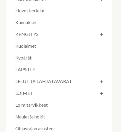
Hevosten lelut
Kannukset
KENGITYS
Kuolaimet
Kypärät
LAPSILLE
LELUT JA LAHJATAVARAT
LOIMET
Loimitarvikkeet
Naulat ja hokit
Ohjastajan asusteet