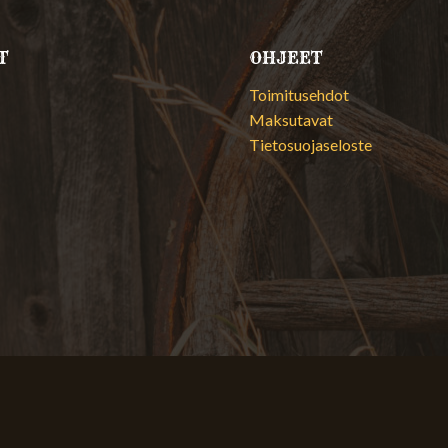
T
OHJEET
Toimitusehdot
Maksutavat
Tietosuojaseloste