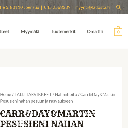
Hae
tie 5, 80110 Joensuu | 045 2568339 |
myynti@ladosta.fi
tteet
Myymälä
Tuotemerkit
Oma tili
0
Home
/
TALLITARVIKKEET
/
Nahanhoito
/ Carr&Day&Martin
Pesusieni nahan pesuun ja rasvaukseen
CARR&DAY&MARTIN
PESUSIENI NAHAN