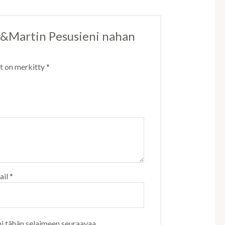
ay&Martin Pesusieni nahan
ät on merkitty
*
ail
*
ni tähän selaimeen seuraavaa