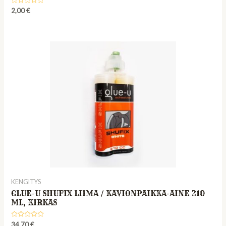
Rated
2,00
€
0
out
of
5
KENGITYS
GLUE-U SHUFIX LIIMA / KAVIONPAIKKA-AINE 210
ML, KIRKAS
Rated
34,70
€