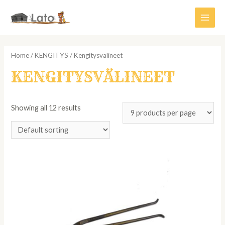
Siirry
sisältöön
Main
Men
Home
/
KENGITYS
/ Kengitysvälineet
KENGITYSVÄLINEET
Showing all 12 results