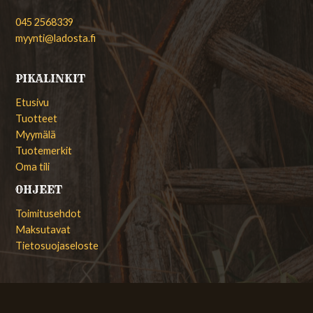
045 2568339
myynti@ladosta.fi
PIKALINKIT
Etusivu
Tuotteet
Myymälä
Tuotemerkit
Oma tili
OHJEET
Toimitusehdot
Maksutavat
Tietosuojaseloste