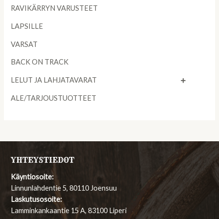
RAVIKÄRRYN VARUSTEET
LAPSILLE
VARSAT
BACK ON TRACK
LELUT JA LAHJATAVARAT
ALE/TARJOUSTUOTTEET
YHTEYSTIEDOT
Käyntiosoite:
Linnunlahdentie 5, 80110 Joensuu
Laskutusosoite:
Lamminkankaantie 15 A, 83100 Liperi