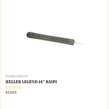
of
5
Kengitysvälineet
HELLER LEGEND 14” RASPI
Rated
43,00
€
0
out
of
5