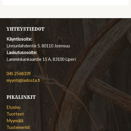
YHTEYSTIEDOT
Käyntiosoite:
Linnunlahdentie 5, 80110 Joensuu
Laskutusosoite:
Lamminkankaantie 15 A, 83100 Liperi
045 2568339
myynti@ladosta.fi
PIKALINKIT
Etusivu
Tuotteet
Myymälä
Tuotemerkit