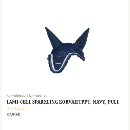
out
of
5
Korvahuput ja korvapallot
LAMI-CELL SPARKLING KORVAHUPPU, NAVY, FULL
Rated
37,90
€
0
out
of
5