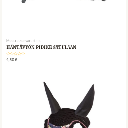
Muut ratsunvarusteet
HÄNTÄVYÖN PIDIKE SATULAAN
Rated
4,50
€
0
out
of
5