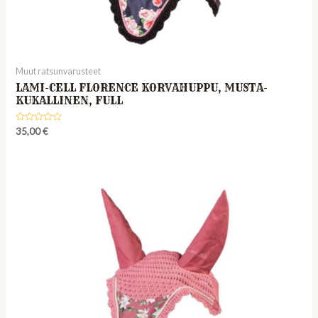
Muut ratsunvarusteet
LAMI-CELL FLORENCE KORVAHUPPU, MUSTA-
KUKALLINEN, FULL
Rated
35,00
€
0
out
of
5