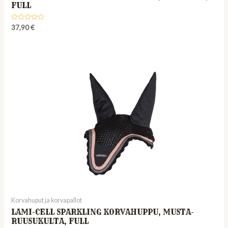
FULL
Rated
37,90
€
0
out
of
5
Korvahuput ja korvapallot
LAMI-CELL SPARKLING KORVAHUPPU, MUSTA-
RUUSUKULTA, FULL