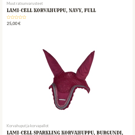
Muut ratsunvarusteet
LAMI-CELL KORVAHUPPU, NAVY, FULL
Rated
25,00
€
0
out
of
5
Korvahuput ja korvapallot
LAMI-CELL SPARKLING KORVAHUPPU, BURGUNDI,