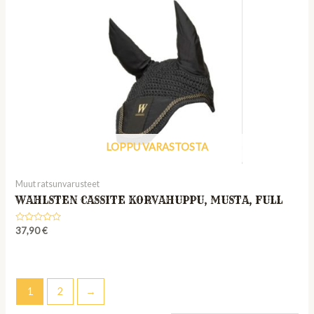
LOPPU VARASTOSTA
Muut ratsunvarusteet
WAHLSTEN CASSITE KORVAHUPPU, MUSTA, FULL
Rated
37,90
€
0
out
of
5
1
2
→