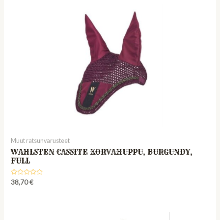
Muut ratsunvarusteet
WAHLSTEN CASSITE KORVAHUPPU, BURGUNDY,
FULL
Rated
38,70
€
0
out
of
5