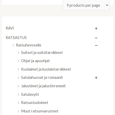
RAVI
RATSASTUS
Ratsuhevoselle
Suitset ja suitsitarvikkeet
Ohjat ja apuohjat
Kuolaimet ja kuolaintarvikkeet
Satulahuovat ja romaanit
Jalustimet ja jalustinremmit
Satulavyöt
Ratsastusloimet
Muut ratsunvarusteet