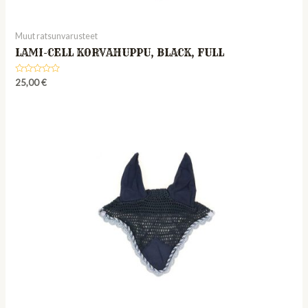
Muut ratsunvarusteet
LAMI-CELL KORVAHUPPU, BLACK, FULL
Rated
25,00
€
0
out
of
5