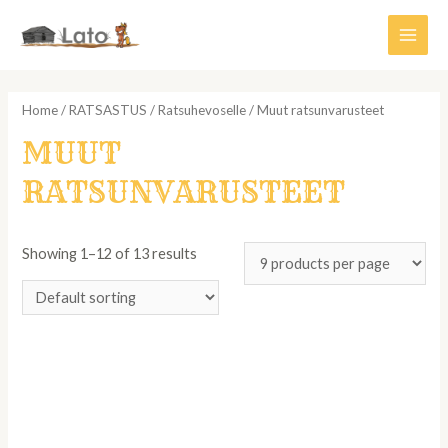
Siirry
sisältöön
Main
Men
Home
/
RATSASTUS
/
Ratsuhevoselle
/ Muut ratsunvarusteet
MUUT
RATSUNVARUSTEET
Showing 1–12 of 13 results