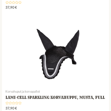
Rated
37,90
€
0
out
of
5
Korvahuput ja korvapallot
LAMI-CELL SPARKLING KORVAHUPPU, MUSTA, FULL
Rated
37,90
€
0