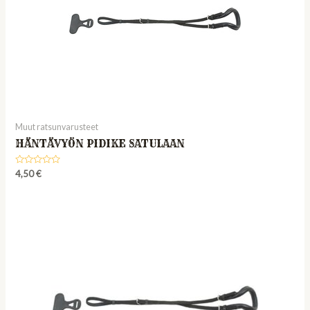
Muut ratsunvarusteet
HÄNTÄVYÖN PIDIKE SATULAAN
Rated
4,50
€
0
out
of
5