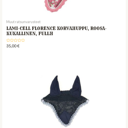
Muut ratsunvarusteet
LAMI-CELL FLORENCE KORVAHUPPU, ROOSA-
KUKALLINEN, FULLH
Rated
35,00
€
0
out
of
5