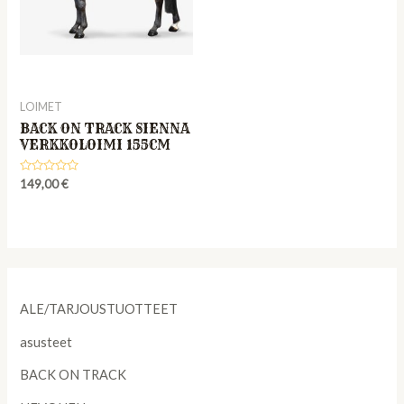
LOIMET
BACK ON TRACK SIENNA
VERKKOLOIMI 155CM
Rated
149,00
€
0
out
of
5
ALE/TARJOUSTUOTTEET
asusteet
BACK ON TRACK