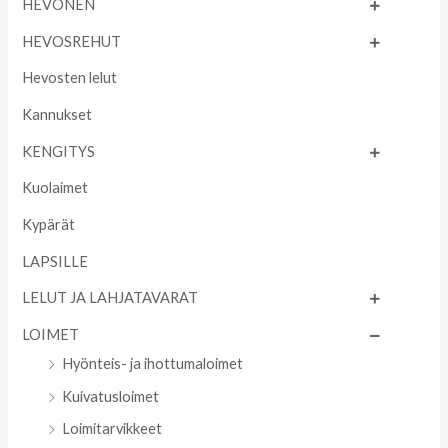
HEVONEN
HEVOSREHUT
Hevosten lelut
Kannukset
KENGITYS
Kuolaimet
Kypärät
LAPSILLE
LELUT JA LAHJATAVARAT
LOIMET
Hyönteis- ja ihottumaloimet
Kuivatusloimet
Loimitarvikkeet