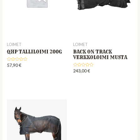
LOIMET
LOIMET
QHP TALLILOIMI 200G
BACK ON TRACK
VERKKOLOIMI MUSTA
Rated
57,90
€
0
Rated
243,00
€
out
0
of
out
5
of
5