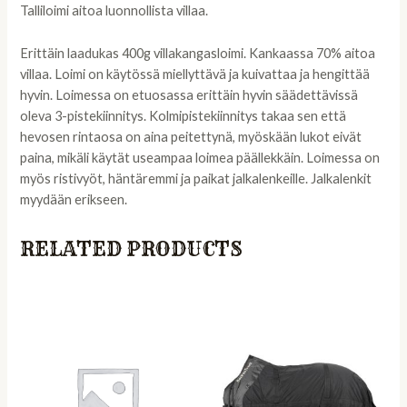
Talliloimi aitoa luonnollista villaa.
Erittäin laadukas 400g villakangasloimi. Kankaassa 70% aitoa
villaa. Loimi on käytössä miellyttävä ja kuivattaa ja hengittää
hyvin. Loimessa on etuosassa erittäin hyvin säädettävissä
oleva 3-pistekiinnitys. Kolmipistekiinnitys takaa sen että
hevosen rintaosa on aina peitettynä, myöskään lukot eivät
paina, mikäli käytät useampaa loimea päällekkäin. Loimessa on
myös ristivyöt, häntäremmi ja paikat jalkalenkeille. Jalkalenkit
myydään erikseen.
RELATED PRODUCTS