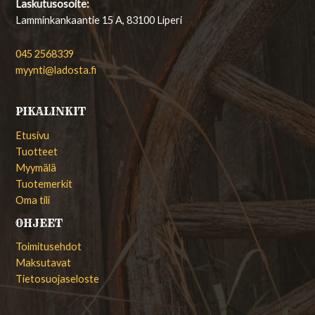
Laskutusosoite:
Lamminkankaantie 15 A, 83100 Liperi
045 2568339
myynti@ladosta.fi
PIKALINKIT
Etusivu
Tuotteet
Myymälä
Tuotemerkit
Oma tili
OHJEET
Toimitusehdot
Maksutavat
Tietosuojaseloste