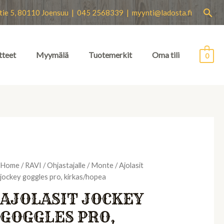
Hae
tie 5, 80110 Joensuu | 045 2568339 |
myynti@ladosta.fi
tteet
Myymälä
Tuotemerkit
Oma tili
0
Home
/
RAVI
/
Ohjastajalle
/
Monte
/ Ajolasit
jockey goggles pro, kirkas/hopea
AJOLASIT JOCKEY
GOGGLES PRO,