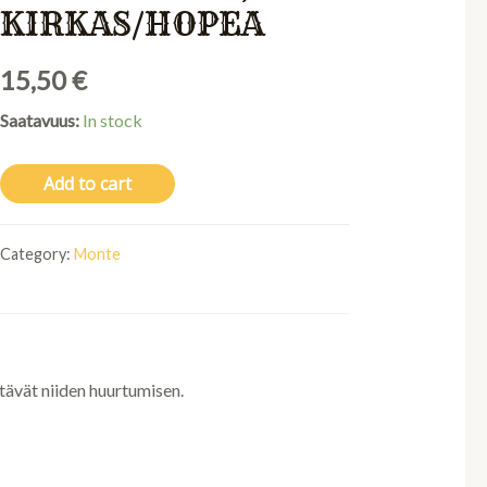
KIRKAS/HOPEA
15,50
€
Saatavuus:
In stock
Add to cart
Category:
Monte
stävät niiden huurtumisen.