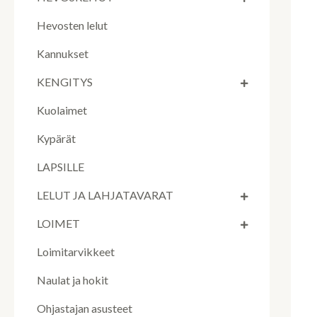
Hevosten lelut
Kannukset
KENGITYS
Kuolaimet
Kypärät
LAPSILLE
LELUT JA LAHJATAVARAT
LOIMET
Loimitarvikkeet
Naulat ja hokit
Ohjastajan asusteet