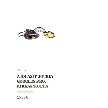
Monte
AJOLASIT JOCKEY
GOGGLES PRO,
KIRKAS/KULTA
Rated
15,50
€
0
out
of