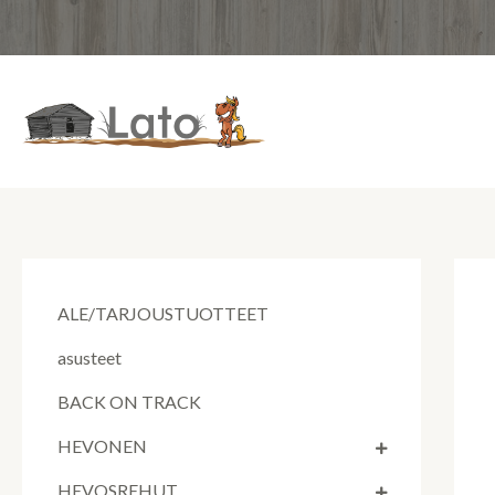
Siirry
sisältöön
ALE/TARJOUSTUOTTEET
asusteet
BACK ON TRACK
HEVONEN
HEVOSREHUT