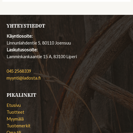
YHTEYSTIEDOT
Käyntiosoite:
Linnunlahdentie 5, 80110 Joensuu
Laskutusosoite:
Lamminkankaantie 15 A, 83100 Liperi
045 2568339
myynti@ladosta.fi
PIKALINKIT
Etusivu
Tuotteet
Myymälä
Tuotemerkit
Oma tili