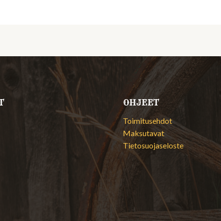
T
OHJEET
Toimitusehdot
Maksutavat
Tietosuojaseloste