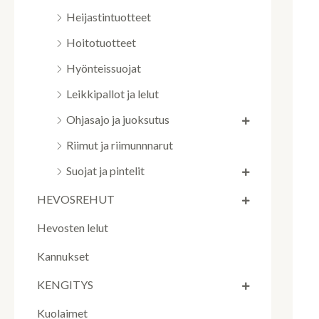
Heijastintuotteet
Hoitotuotteet
Hyönteissuojat
Leikkipallot ja lelut
Ohjasajo ja juoksutus
Riimut ja riimunnnarut
Suojat ja pintelit
HEVOSREHUT
Hevosten lelut
Kannukset
KENGITYS
Kuolaimet