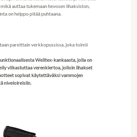
 mikä auttaa tukemaan hevosen lihaksiston,
pinta on helppo pitää puhtaana.
tetaan pareittain verkkopussissa, joka toimii
unktionaalisesta Welltex-kankaasta, jolla on
ly vilkastuttaa verenkiertoa, jolloin lihakset
uotteet sopivat käytettäväksi vammojen
 niveloireisiin.