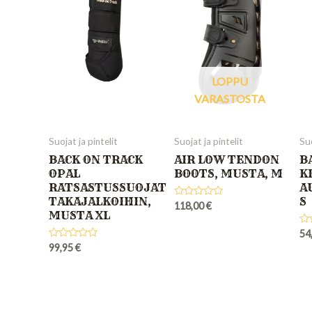
LOPPU
VARASTOSTA
Suojat ja pintelit
Suojat ja pintelit
Suo
BACK ON TRACK
AIR LOW TENDON
B
OPAL
BOOTS, MUSTA, M
K
RATSASTUSSUOJAT
A
TAKAJALKOIHIN,
S
Rated
118,00
€
MUSTA XL
0
out
of
Ra
54
5
0
Rated
99,95
€
out
0
of
out
5
of
5