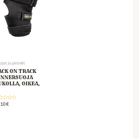
jat ja pintelit
ACK ON TRACK
INNERSUOJA
UKOLLA, OIKEA,
ted
,10
€