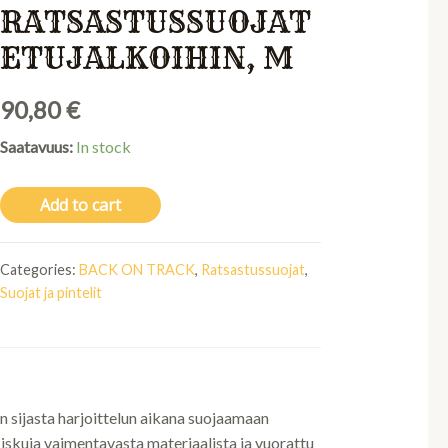
RATSASTUSSUOJAT
ETUJALKOIHIN, M
90,80
€
Saatavuus:
In stock
Add to cart
Categories:
BACK ON TRACK
,
Ratsastussuojat
,
Suojat ja pintelit
n sijasta harjoittelun aikana suojaamaan
a iskuja vaimentavasta materiaalista ja vuorattu