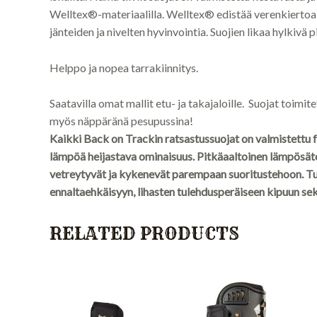
Welltex®-materiaalilla. Welltex® edistää verenkiertoa
jänteiden ja nivelten hyvinvointia. Suojien likaa hylkivä 
Helppo ja nopea tarrakiinnitys.
Saatavilla omat mallit etu- ja takajaloille. Suojat toimi
myös näppäränä pesupussina!
Kaikki Back on Trackin ratsastussuojat on valmistettu f
lämpöä heijastava ominaisuus.
Pitkäaaltoinen lämpösätei
vetreytyvät ja kykenevät parempaan suoritustehoon. T
ennaltaehkäisyyn, lihasten tulehdusperäiseen kipuun sekä
RELATED PRODUCTS