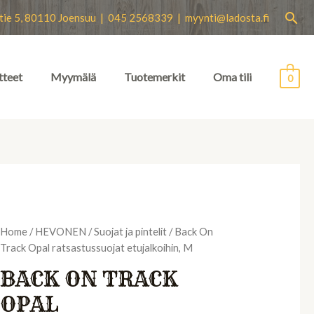
Hae
tie 5, 80110 Joensuu | 045 2568339 |
myynti@ladosta.fi
tteet
Myymälä
Tuotemerkit
Oma tili
0
Home
/
HEVONEN
/
Suojat ja pintelit
/ Back On
Track Opal ratsastussuojat etujalkoihin, M
BACK ON TRACK
OPAL