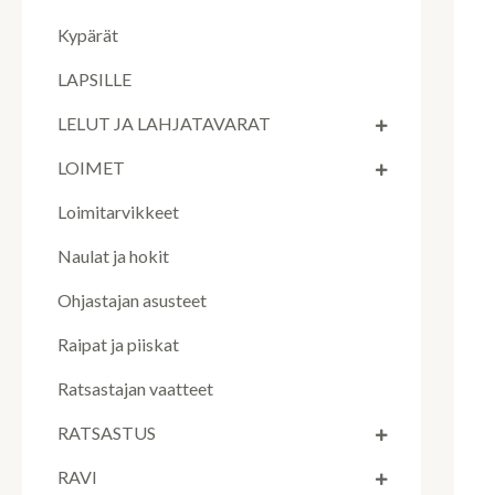
Kypärät
LAPSILLE
LELUT JA LAHJATAVARAT
LOIMET
Loimitarvikkeet
Naulat ja hokit
Ohjastajan asusteet
Raipat ja piiskat
Ratsastajan vaatteet
RATSASTUS
RAVI