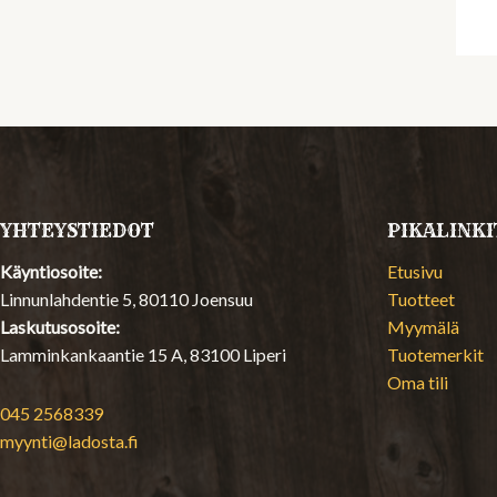
YHTEYSTIEDOT
PIKALINKI
Käyntiosoite:
Etusivu
Linnunlahdentie 5, 80110 Joensuu
Tuotteet
Laskutusosoite:
Myymälä
Lamminkankaantie 15 A, 83100 Liperi
Tuotemerkit
Oma tili
045 2568339
myynti@ladosta.fi