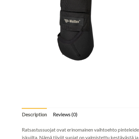
Description
Reviews (0)
Ratsastussuojat ovat erinomainen vaihtoehto pinteleide
iskuilta. Nämä tiiviit suojat on valmistettu kestävästä j