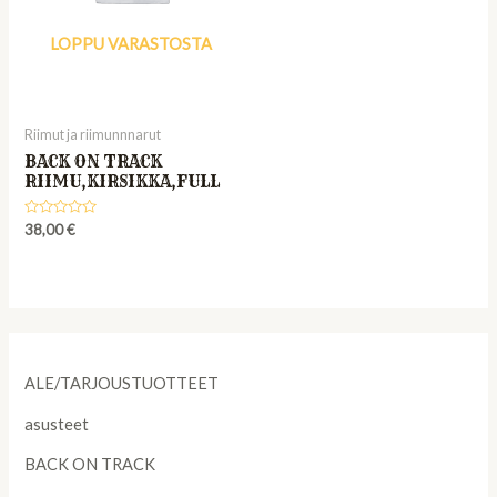
LOPPU VARASTOSTA
Riimut ja riimunnnarut
BACK ON TRACK
RIIMU,KIRSIKKA,FULL
Rated
38,00
€
0
out
of
5
ALE/TARJOUSTUOTTEET
asusteet
BACK ON TRACK