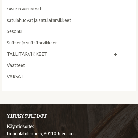
ravurin varusteet
satulahuovat ja satulatarvikkeet
Sesonki
Suitset ja suitsitarvikkeet
TALLITARVIKKEET
Vaatteet
VARSAT
YHTEYSTIEDOT
Käyntiosoite:
Linnunlahdentie 5, 80110 Joensuu