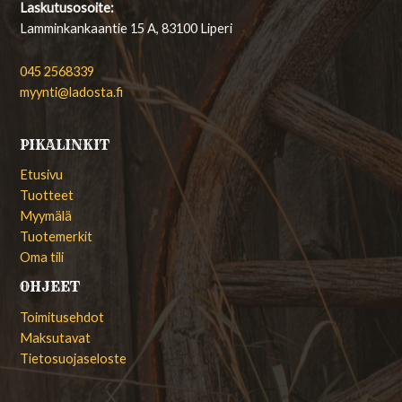
Laskutusosoite:
Lamminkankaantie 15 A, 83100 Liperi
045 2568339
myynti@ladosta.fi
PIKALINKIT
Etusivu
Tuotteet
Myymälä
Tuotemerkit
Oma tili
OHJEET
Toimitusehdot
Maksutavat
Tietosuojaseloste