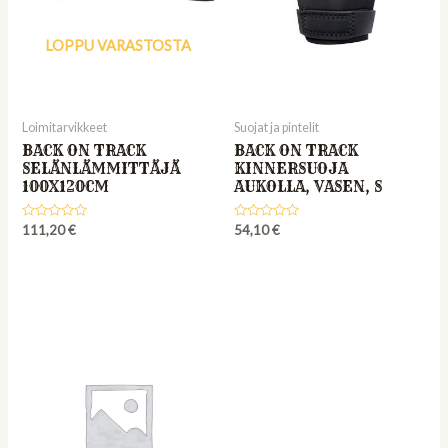
LOPPU VARASTOSTA
Loimitarvikkeet
Suojat ja pintelit
BACK ON TRACK
BACK ON TRACK
SELÄNLÄMMITTÄJÄ
KINNERSUOJA
100X120CM
AUKOLLA, VASEN, S
Rated
Rated
111,20
€
54,10
€
0
0
out
out
of
of
5
5