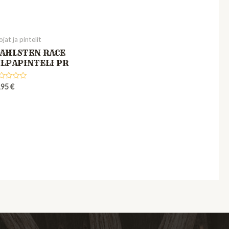
jat ja pintelit
AHLSTEN RACE
ILPAPINTELI PR
ted
,95
€