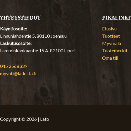
YHTEYSTIEDOT
PIKALINKI
Käyntiosoite:
Etusivu
Linnunlahdentie 5, 80110 Joensuu
Tuotteet
Laskutusosoite:
Myymälä
Lamminkankaantie 15 A, 83100 Liperi
Tuotemerkit
Oma tili
045 2568339
myynti@ladosta.fi
Copyright © 2026 | Lato