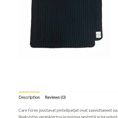
Description
Reviews (0)
Care Foren joustavat pintelipatjat ovat saavuttaneet suu
lihaksiston verenkiertoa ja poistaa nestettä ja turvotu