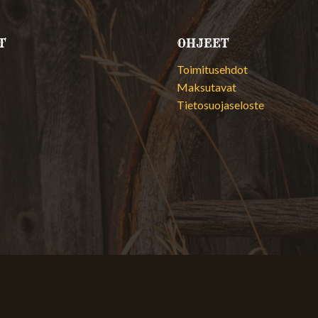
T
OHJEET
Toimitusehdot
Maksutavat
Tietosuojaseloste