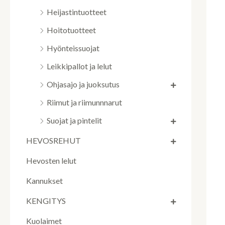
Heijastintuotteet
Hoitotuotteet
Hyönteissuojat
Leikkipallot ja lelut
Ohjasajo ja juoksutus
Riimut ja riimunnnarut
Suojat ja pintelit
HEVOSREHUT
Hevosten lelut
Kannukset
KENGITYS
Kuolaimet