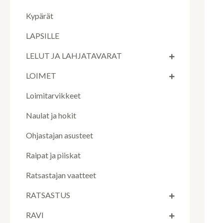
Kypärät
LAPSILLE
LELUT JA LAHJATAVARAT
LOIMET
Loimitarvikkeet
Naulat ja hokit
Ohjastajan asusteet
Raipat ja piiskat
Ratsastajan vaatteet
RATSASTUS
RAVI