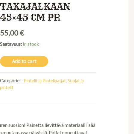
TAKAJALKAAN
45×45 CM PR
55,00
€
Saatavuus:
In stock
Add to cart
Categories:
Pintelit ja Pintelipatjat
,
Suojat ja
pintelit
ren suosion! Painetta lievittävä materiaali lisää
sta muutamassa päivässä. Patjat nopeuttavat