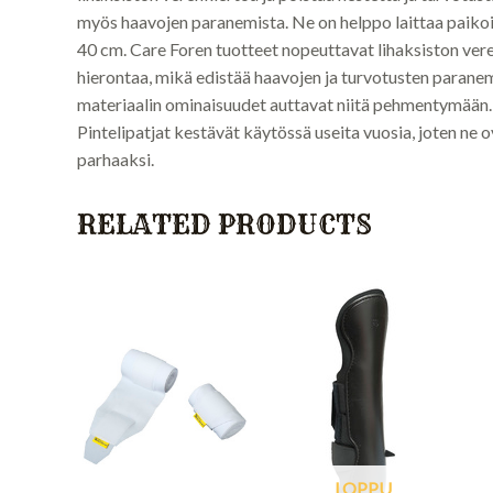
myös haavojen paranemista. Ne on helppo laittaa paikoill
40 cm. Care Foren tuotteet nopeuttavat lihaksiston vere
hierontaa, mikä edistää haavojen ja turvotusten paranemi
materiaalin ominaisuudet auttavat niitä pehmentymään.
Pintelipatjat kestävät käytössä useita vuosia, joten ne o
parhaaksi.
RELATED PRODUCTS
LOPPU