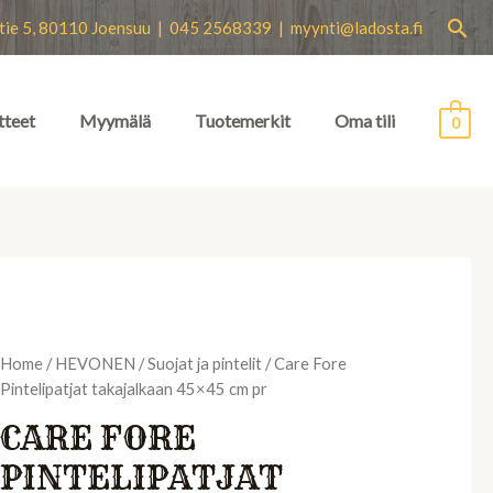
Hae
tie 5, 80110 Joensuu | 045 2568339 |
myynti@ladosta.fi
tteet
Myymälä
Tuotemerkit
Oma tili
0
Home
/
HEVONEN
/
Suojat ja pintelit
/ Care Fore
Pintelipatjat takajalkaan 45×45 cm pr
CARE FORE
PINTELIPATJAT