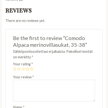
quantity
REVIEWS
There are no reviews yet.
Be the first to review “Comodo
Alpaca merinovillasukat, 35-38”
Sähköpostiosoitettasi ei julkaista.
Pakolliset kentät
on merkitty
*
Your rating
*
Your review
*
Name
*