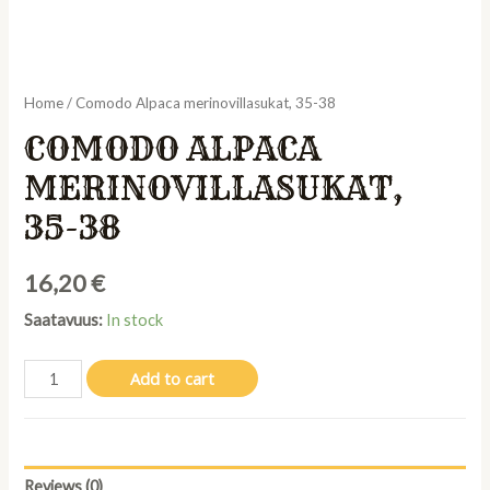
Home
/ Comodo Alpaca merinovillasukat, 35-38
COMODO ALPACA
MERINOVILLASUKAT,
35-38
16,20
€
Saatavuus:
In stock
Comodo
Add to cart
Alpaca
merinovillasukat,
35-
38
Reviews (0)