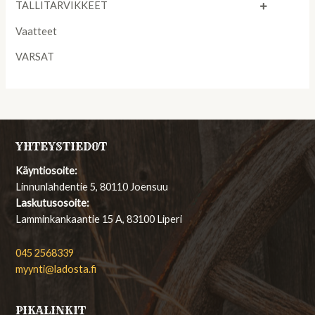
TALLITARVIKKEET
Vaatteet
VARSAT
YHTEYSTIEDOT
Käyntiosoite:
Linnunlahdentie 5, 80110 Joensuu
Laskutusosoite:
Lamminkankaantie 15 A, 83100 Liperi
045 2568339
myynti@ladosta.fi
PIKALINKIT