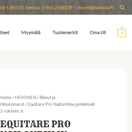
Hae
tie 5, 80110 Joensuu | 045 2568339 |
myynti@ladosta.fi
tteet
Myymälä
Tuotemerkit
Oma tili
0
Home
/
HEVONEN
/
Riimut ja
riimunnnarut
/ Equitare Pro Nailonriimu jenkkimalli
2-värinen, 6
EQUITARE PRO