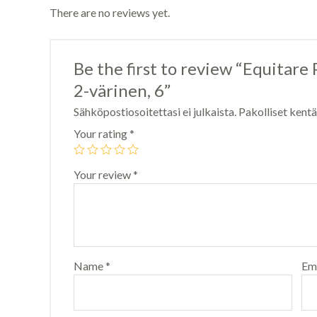
There are no reviews yet.
Be the first to review “Equitare
2-värinen, 6”
Sähköpostiosoitettasi ei julkaista.
Pakolliset kent
Your rating
*
Your review
*
Name
*
Em