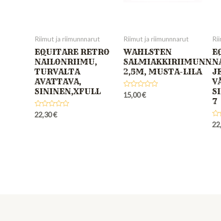
Riimut ja riimunnnarut
Riimut ja riimunnnarut
Rii
EQUITARE RETRO
WAHLSTEN
E
NAILONRIIMU,
SALMIAKKIRIIMUNNA
N
TURVALTA
2,5M, MUSTA-LILA
J
AVATTAVA,
V
SININEN,XFULL
S
Rated
15,00
€
7
0
out
of
Rated
22,30
€
5
0
Ra
22
out
0
of
out
5
of
5