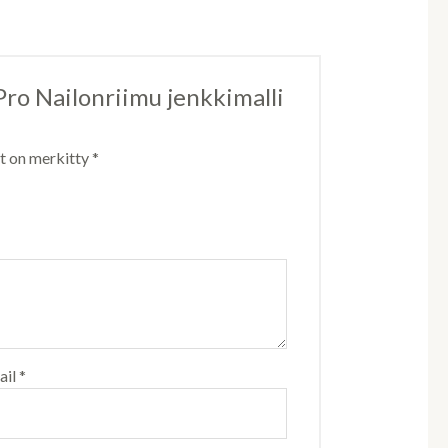
 Pro Nailonriimu jenkkimalli
ät on merkitty
*
ail
*