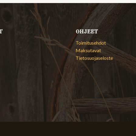
T
OHJEET
Toimitusehdot
Maksutavat
Tietosuojaseloste