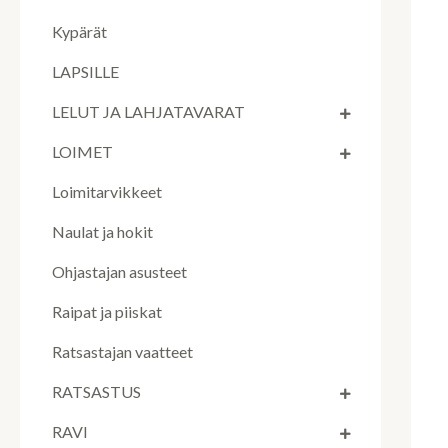
Kypärät
LAPSILLE
LELUT JA LAHJATAVARAT
LOIMET
Loimitarvikkeet
Naulat ja hokit
Ohjastajan asusteet
Raipat ja piiskat
Ratsastajan vaatteet
RATSASTUS
RAVI