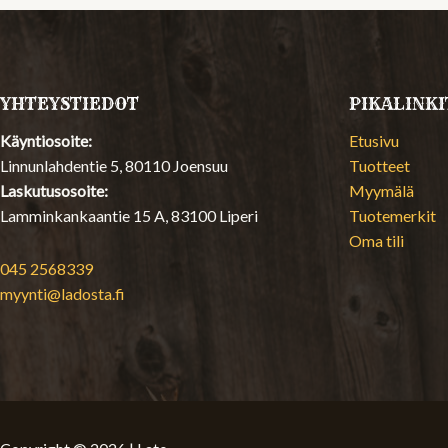
YHTEYSTIEDOT
PIKALINKI
Käyntiosoite:
Etusivu
Linnunlahdentie 5, 80110 Joensuu
Tuotteet
Laskutusosoite:
Myymälä
Lamminkankaantie 15 A, 83100 Liperi
Tuotemerkit
Oma tili
045 2568339
myynti@ladosta.fi