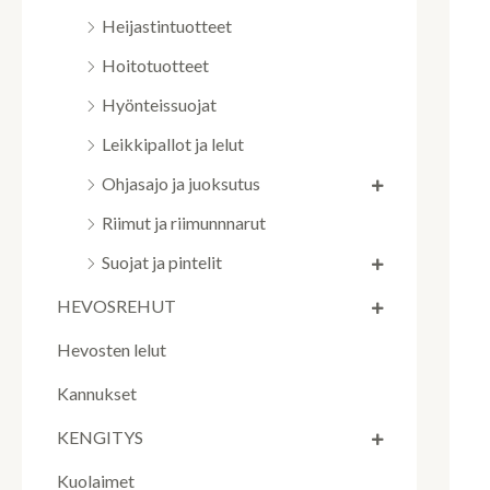
Heijastintuotteet
Hoitotuotteet
Hyönteissuojat
Leikkipallot ja lelut
Ohjasajo ja juoksutus
Riimut ja riimunnnarut
Suojat ja pintelit
HEVOSREHUT
Hevosten lelut
Kannukset
KENGITYS
Kuolaimet