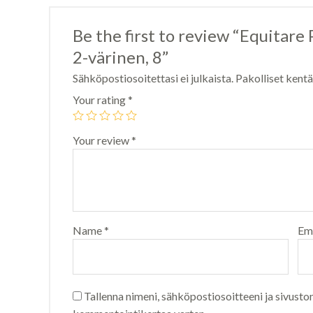
Be the first to review “Equitare 
2-värinen, 8”
Sähköpostiosoitettasi ei julkaista.
Pakolliset kent
Your rating
*
Your review
*
Name
*
Em
Tallenna nimeni, sähköpostiosoitteeni ja sivusto