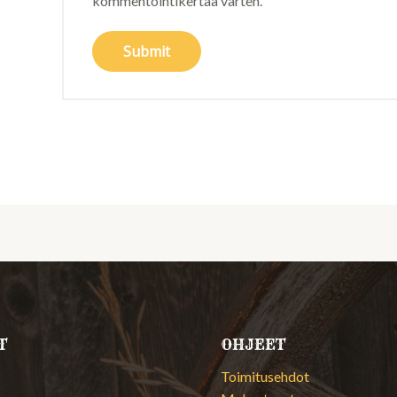
kommentointikertaa varten.
T
OHJEET
Toimitusehdot