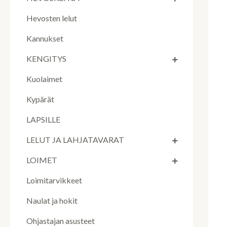
Hevosten lelut
Kannukset
KENGITYS
Kuolaimet
Kypärät
LAPSILLE
LELUT JA LAHJATAVARAT
LOIMET
Loimitarvikkeet
Naulat ja hokit
Ohjastajan asusteet