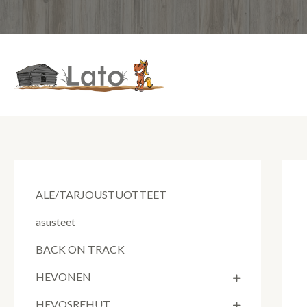
Siirry
sisältöön
ALE/TARJOUSTUOTTEET
asusteet
BACK ON TRACK
HEVONEN
HEVOSREHUT