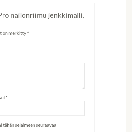
Pro nailonriimu jenkkimalli,
ät on merkitty
*
ail
*
ni tähän selaimeen seuraavaa