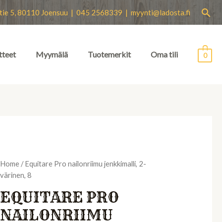
Hae
tie 5, 80110 Joensuu | 045 2568339 |
myynti@ladosta.fi
tteet
Myymälä
Tuotemerkit
Oma tili
0
Home
/ Equitare Pro nailonriimu jenkkimalli, 2-
värinen, 8
EQUITARE PRO
NAILONRIIMU