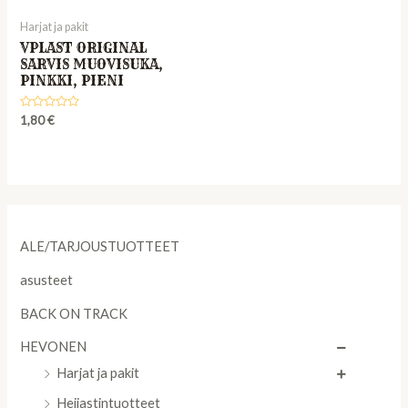
Harjat ja pakit
VPLAST ORIGINAL
SARVIS MUOVISUKA,
PINKKI, PIENI
Rated
1,80
€
0
out
of
5
ALE/TARJOUSTUOTTEET
asusteet
BACK ON TRACK
HEVONEN
Harjat ja pakit
Heijastintuotteet