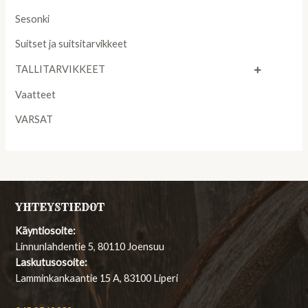
Sesonki
Suitset ja suitsitarvikkeet
TALLITARVIKKEET
Vaatteet
VARSAT
YHTEYSTIEDOT
Käyntiosoite:
Linnunlahdentie 5, 80110 Joensuu
Laskutusosoite:
Lamminkankaantie 15 A, 83100 Liperi