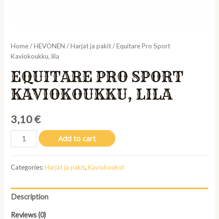
Home
/
HEVONEN
/
Harjat ja pakit
/ Equitare Pro Sport
Kaviokoukku, lila
EQUITARE PRO SPORT
KAVIOKOUKKU, LILA
3,10
€
Equitare
Add to cart
Pro
Sport
Categories:
Harjat ja pakit
,
Kaviokoukut
Kaviokoukku,
lila
quantity
Description
Reviews (0)