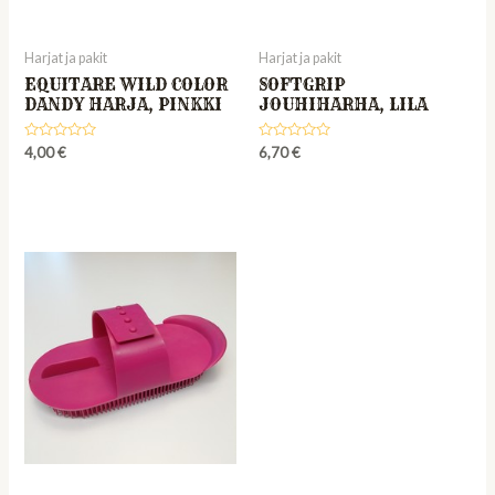
Harjat ja pakit
Harjat ja pakit
EQUITARE WILD COLOR
SOFTGRIP
DANDY HARJA, PINKKI
JOUHIHARHA, LILA
Rated
Rated
4,00
€
6,70
€
0
0
out
out
of
of
5
5