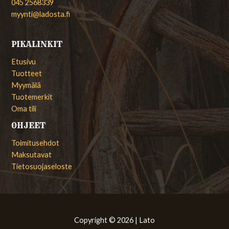
045 2568339
myynti@ladosta.fi
PIKALINKIT
Etusivu
Tuotteet
Myymälä
Tuotemerkit
Oma tili
OHJEET
Toimitusehdot
Maksutavat
Tietosuojaseloste
Copyright © 2026 | Lato