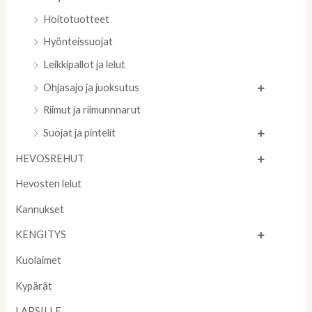
Hoitotuotteet
Hyönteissuojat
Leikkipallot ja lelut
Ohjasajo ja juoksutus
Riimut ja riimunnnarut
Suojat ja pintelit
HEVOSREHUT
Hevosten lelut
Kannukset
KENGITYS
Kuolaimet
Kypärät
LAPSILLE