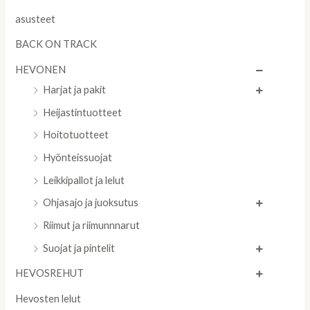
asusteet
BACK ON TRACK
HEVONEN
Harjat ja pakit
Heijastintuotteet
Hoitotuotteet
Hyönteissuojat
Leikkipallot ja lelut
Ohjasajo ja juoksutus
Riimut ja riimunnnarut
Suojat ja pintelit
HEVOSREHUT
Hevosten lelut