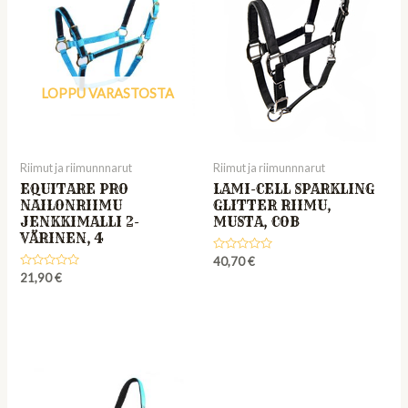
LOPPU VARASTOSTA
Riimut ja riimunnnarut
Riimut ja riimunnnarut
EQUITARE PRO
LAMI-CELL SPARKLING
NAILONRIIMU
GLITTER RIIMU,
JENKKIMALLI 2-
MUSTA, COB
VÄRINEN, 4
Rated
40,70
€
0
Rated
21,90
€
out
0
of
out
5
of
5