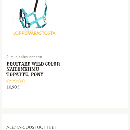
LOPPU VARASTOSTA
Riimut ja riimunnnarut
EQUITARE WILD COLOR
NAILONRIIMU
TOPATTU, PONY
Rated
10,90
€
0
out
of
5
ALE/TARJOUSTUOTTEET