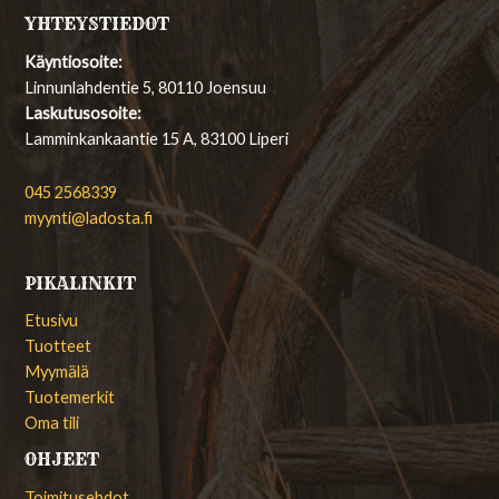
YHTEYSTIEDOT
Käyntiosoite:
Linnunlahdentie 5, 80110 Joensuu
Laskutusosoite:
Lamminkankaantie 15 A, 83100 Liperi
045 2568339
myynti@ladosta.fi
PIKALINKIT
Etusivu
Tuotteet
Myymälä
Tuotemerkit
Oma tili
OHJEET
Toimitusehdot