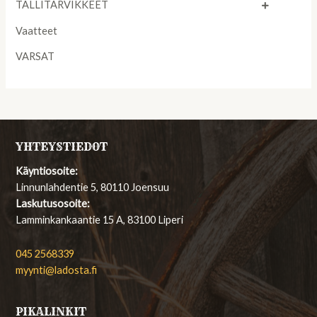
TALLITARVIKKEET
Vaatteet
VARSAT
YHTEYSTIEDOT
Käyntiosoite:
Linnunlahdentie 5, 80110 Joensuu
Laskutusosoite:
Lamminkankaantie 15 A, 83100 Liperi
045 2568339
myynti@ladosta.fi
PIKALINKIT