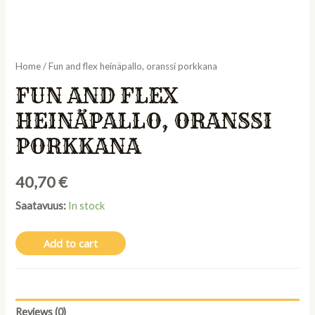
Home
/ Fun and flex heinäpallo, oranssi porkkana
FUN AND FLEX
HEINÄPALLO, ORANSSI
PORKKANA
40,70
€
Saatavuus:
In stock
Add to cart
Reviews (0)