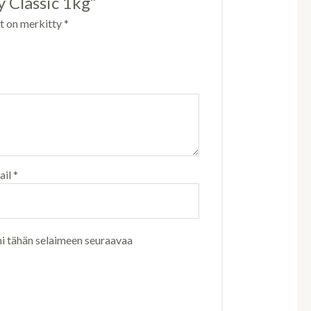
y Classic 1kg”
ät on merkitty
*
ail
*
ni tähän selaimeen seuraavaa