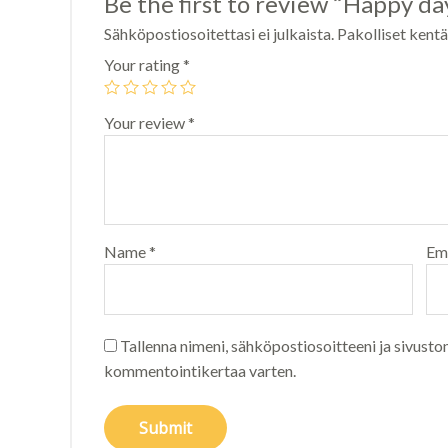
Be the first to review “Happy da
Sähköpostiosoitettasi ei julkaista.
Pakolliset kent
Your rating
*
Your review
*
Name
*
Em
Tallenna nimeni, sähköpostiosoitteeni ja sivusto
kommentointikertaa varten.