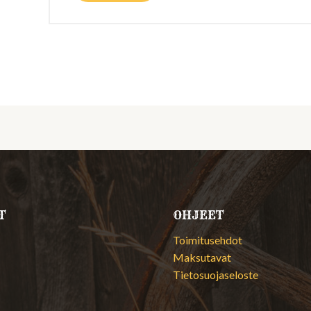
T
OHJEET
Toimitusehdot
Maksutavat
Tietosuojaseloste