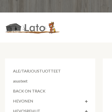
Siirry
sisältöön
ALE/TARJOUSTUOTTEET
asusteet
BACK ON TRACK
HEVONEN
HEVOSREHUT