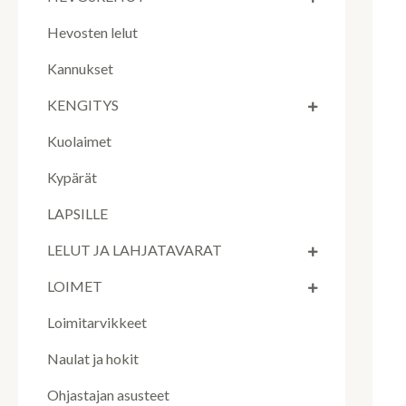
Hevosten lelut
Kannukset
KENGITYS
Kuolaimet
Kypärät
LAPSILLE
LELUT JA LAHJATAVARAT
LOIMET
Loimitarvikkeet
Naulat ja hokit
Ohjastajan asusteet