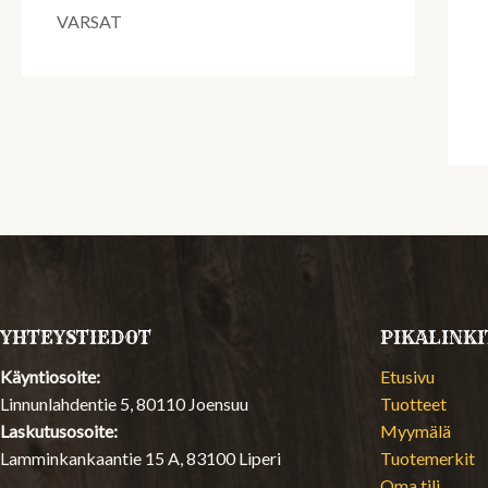
VARSAT
YHTEYSTIEDOT
PIKALINKI
Käyntiosoite:
Etusivu
Linnunlahdentie 5, 80110 Joensuu
Tuotteet
Laskutusosoite:
Myymälä
Lamminkankaantie 15 A, 83100 Liperi
Tuotemerkit
Oma tili