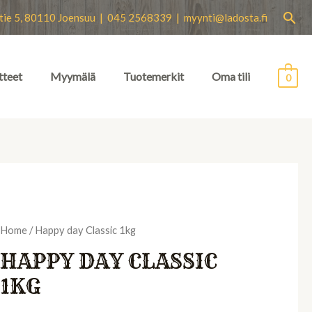
Hae
tie 5, 80110 Joensuu | 045 2568339 |
myynti@ladosta.fi
tteet
Myymälä
Tuotemerkit
Oma tili
0
Home
/ Happy day Classic 1kg
HAPPY DAY CLASSIC
1KG