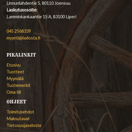
Linnunlahdentie 5, 80110 Joensuu
Laskutusosoite:
Lamminkankaantie 15 A, 83100 Liperi
045 2568339
myynti@ladosta.fi
PIKALINKIT
Etusivu
Tuotteet
Myymälä
Tuotemerkit
Oma tili
OHJEET
Toimitusehdot
Maksutavat
Tietosuojaseloste