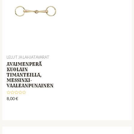
LELUT JA LAHJATAVARAT
AVAIMENPERÄ
KUOLAIN
TIMANTEILLA,
MESSINKI-
VAALEANPUNAINEN
Rated
8,00
€
0
out
of
5