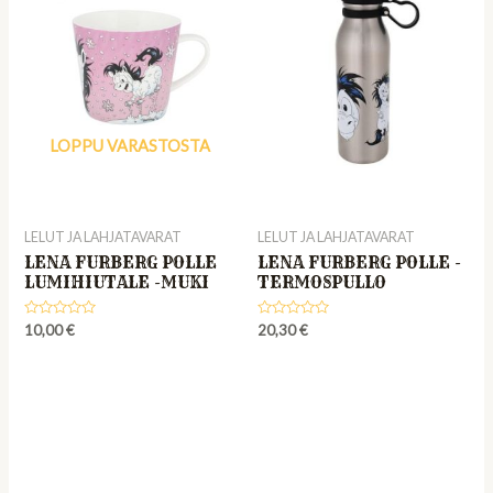
LOPPU VARASTOSTA
LELUT JA LAHJATAVARAT
LELUT JA LAHJATAVARAT
LENA FURBERG POLLE
LENA FURBERG POLLE -
LUMIHIUTALE -MUKI
TERMOSPULLO
Rated
Rated
10,00
€
20,30
€
0
0
out
out
of
of
5
5