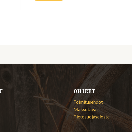
T
OHJEET
Toimitusehdot
Maksutavat
Tietosuojaseloste