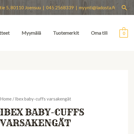
Hae
tie 5, 80110 Joensuu | 045 2568339 |
myynti@ladosta.fi
tteet
Myymälä
Tuotemerkit
Oma tili
0
Home
/ Ibex baby-cuffs varsakengät
IBEX BABY-CUFFS
VARSAKENGÄT