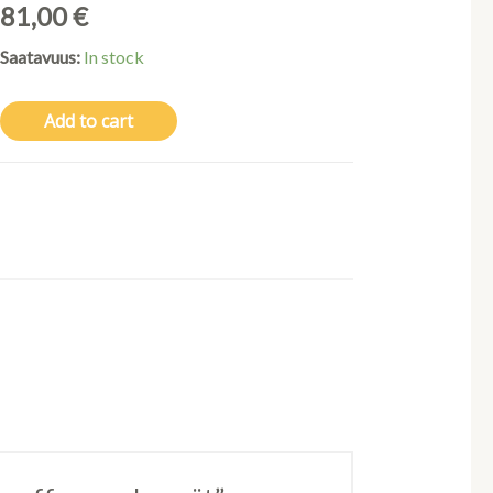
81,00
€
Saatavuus:
In stock
Add to cart