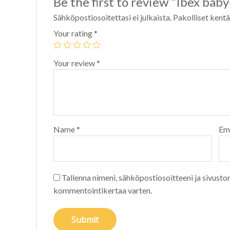
Be the first to review “Ibex bab
Sähköpostiosoitettasi ei julkaista.
Pakolliset kent
Your rating
*
Your review
*
Name
*
Em
Tallenna nimeni, sähköpostiosoitteeni ja sivusto
kommentointikertaa varten.