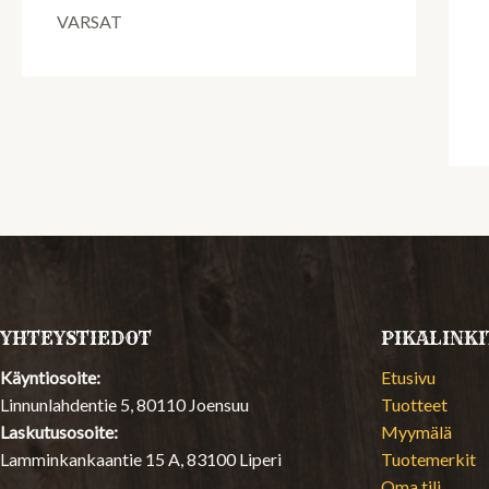
VARSAT
YHTEYSTIEDOT
PIKALINKI
Käyntiosoite:
Etusivu
Linnunlahdentie 5, 80110 Joensuu
Tuotteet
Laskutusosoite:
Myymälä
Lamminkankaantie 15 A, 83100 Liperi
Tuotemerkit
Oma tili