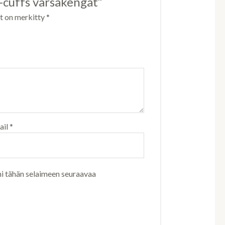
y-cuffs varsakengät”
ät on merkitty
*
ail
*
ni tähän selaimeen seuraavaa