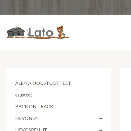
Siirry
sisältöön
ALE/TARJOUSTUOTTEET
asusteet
BACK ON TRACK
HEVONEN
HEVOSREHUT