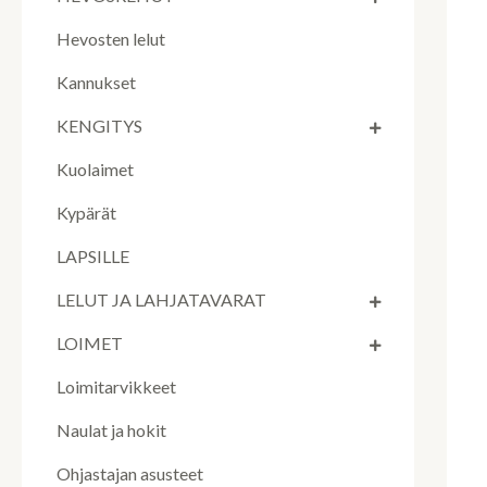
Hevosten lelut
Kannukset
KENGITYS
Kuolaimet
Kypärät
LAPSILLE
LELUT JA LAHJATAVARAT
LOIMET
Loimitarvikkeet
Naulat ja hokit
Ohjastajan asusteet