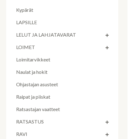
Kypärät
LAPSILLE
LELUT JA LAHJATAVARAT
LOIMET
Loimitarvikkeet
Naulat ja hokit
Ohjastajan asusteet
Raipat ja piiskat
Ratsastajan vaatteet
RATSASTUS
RAVI