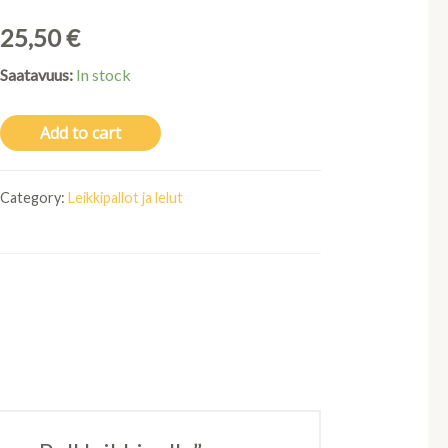
25,50
€
Saatavuus:
In stock
Add to cart
Category:
Leikkipallot ja lelut