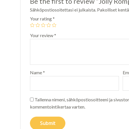
Be the first to review “Jolly Romp
Sähköpostiosoitettasi ei julkaista.
Pakolliset kent
Your rating
*
Your review
*
Name
*
Em
Tallenna nimeni, sähköpostiosoitteeni ja sivusto
kommentointikertaa varten.