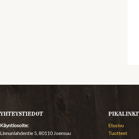
YHTEYSTIEDOT
PIKALINKI
Käyntiosoite:
Etusivu
Linnunlahdentie 5, 80110 Joensuu
Tuotteet