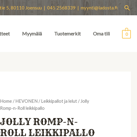
Hae
tie 5, 80110 Joensuu | 045 2568339 |
myynti@ladosta.fi
tteet
Myymälä
Tuotemerkit
Oma tili
0
Home
/
HEVONEN
/
Leikkipallot ja lelut
/ Jolly
Romp-n-Roll leikkipallo
JOLLY ROMP-N-
ROLL LEIKKIPALLO