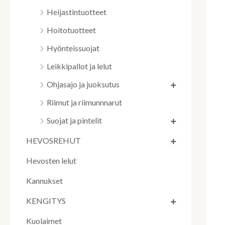
Heijastintuotteet
Hoitotuotteet
Hyönteissuojat
Leikkipallot ja lelut
Ohjasajo ja juoksutus
Riimut ja riimunnnarut
Suojat ja pintelit
HEVOSREHUT
Hevosten lelut
Kannukset
KENGITYS
Kuolaimet