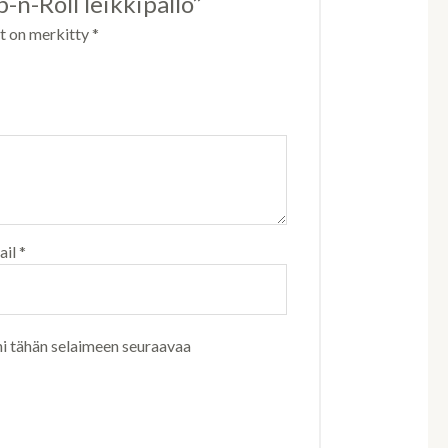
-n-Roll leikkipallo”
ät on merkitty
*
ail
*
ni tähän selaimeen seuraavaa