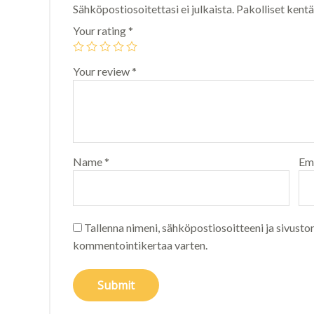
Sähköpostiosoitettasi ei julkaista.
Pakolliset kent
Your rating
*
Your review
*
Name
*
Em
Tallenna nimeni, sähköpostiosoitteeni ja sivusto
kommentointikertaa varten.