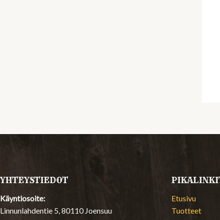
YHTEYSTIEDOT
PIKALINKI
Käyntiosoite:
Etusivu
Linnunlahdentie 5, 80110 Joensuu
Tuotteet