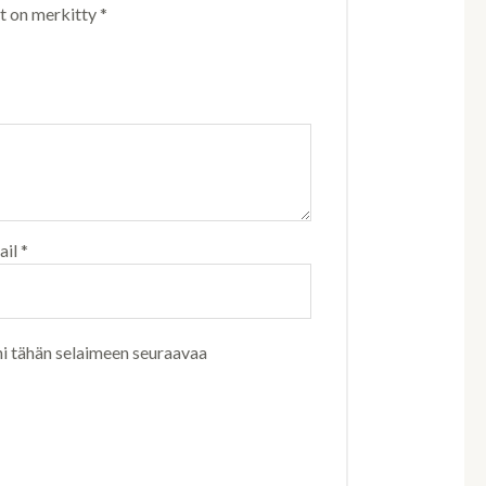
ät on merkitty
*
ail
*
ni tähän selaimeen seuraavaa