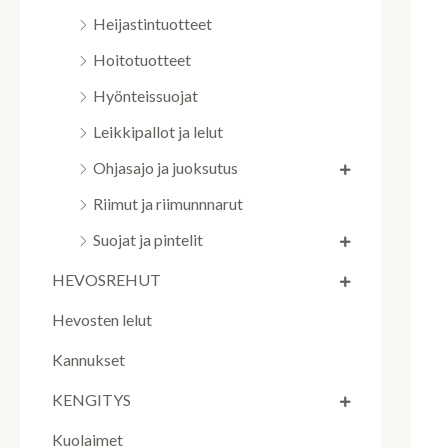
Heijastintuotteet
Hoitotuotteet
Hyönteissuojat
Leikkipallot ja lelut
Ohjasajo ja juoksutus
Riimut ja riimunnnarut
Suojat ja pintelit
HEVOSREHUT
Hevosten lelut
Kannukset
KENGITYS
Kuolaimet