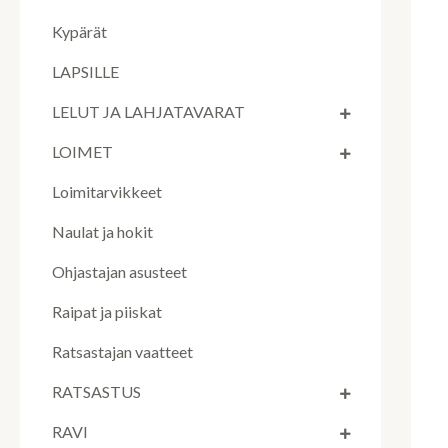
Kypärät
LAPSILLE
LELUT JA LAHJATAVARAT
LOIMET
Loimitarvikkeet
Naulat ja hokit
Ohjastajan asusteet
Raipat ja piiskat
Ratsastajan vaatteet
RATSASTUS
RAVI