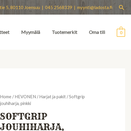
Hae
tie 5, 80110 Joensuu | 045 2568339 |
myynti@ladosta.fi
tteet
Myymälä
Tuotemerkit
Oma tili
0
Home
/
HEVONEN
/
Harjat ja pakit
/ Softgrip
jouhiharja, pinkki
SOFTGRIP
JOUHIHARJA,