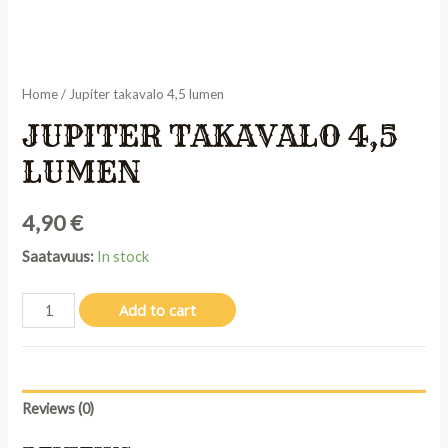
Home
/ Jupiter takavalo 4,5 lumen
JUPITER TAKAVALO 4,5
LUMEN
4,90
€
Saatavuus:
In stock
Jupiter
Add to cart
takavalo
4,5
lumen
quantity
Reviews (0)