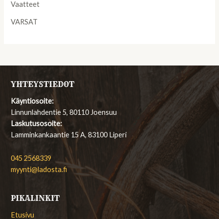
Vaatteet
VARSAT
YHTEYSTIEDOT
Käyntiosoite:
Linnunlahdentie 5, 80110 Joensuu
Laskutusosoite:
Lamminkankaantie 15 A, 83100 Liperi
045 2568339
myynti@ladosta.fi
PIKALINKIT
Etusivu