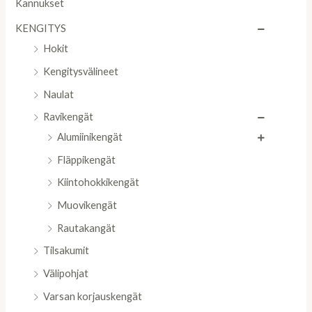
Kannukset
KENGITYS
Hokit
Kengitysvälineet
Naulat
Ravikengät
Alumiinikengät
Fläppikengät
Kiintohokkikengät
Muovikengät
Rautakangät
Tilsakumit
Välipohjat
Varsan korjauskengät