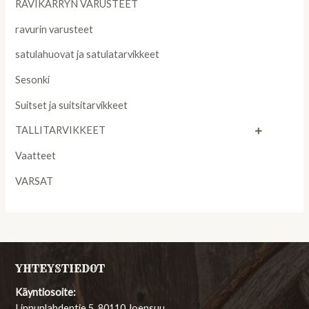
RAVIKÄRRYN VARUSTEET
ravurin varusteet
satulahuovat ja satulatarvikkeet
Sesonki
Suitset ja suitsitarvikkeet
TALLITARVIKKEET
Vaatteet
VARSAT
YHTEYSTIEDOT
Käyntiosoite:
Linnunlahdentie 5, 80110 Joensuu