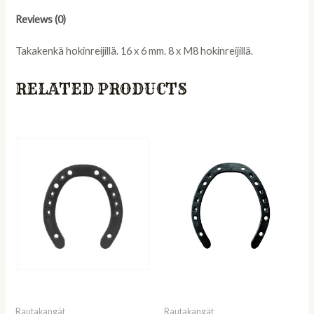
8xM8,
KOKO
Reviews (0)
3
quantity
Takakenkä hokinreijillä. 16 x 6 mm. 8 x M8 hokinreijillä.
RELATED PRODUCTS
Rautakangät
Rautakangät