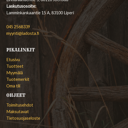
Laskutusosoite:
Lamminkankaantie 15 A, 83100 Liperi
045 2568339
myynti@ladosta.fi
PIKALINKIT
Etusivu
Tuotteet
Myymälä
Tuotemerkit
Oma tili
OHJEET
Toimitusehdot
Maksutavat
Tietosuojaseloste