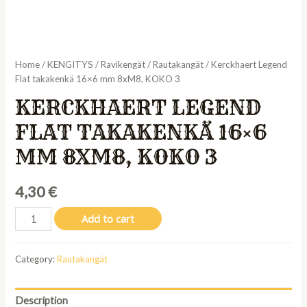
Home
/
KENGITYS
/
Ravikengät
/
Rautakangät
/ Kerckhaert Legend
Flat takakenkä 16×6 mm 8xM8, KOKO 3
KERCKHAERT LEGEND
FLAT TAKAKENKÄ 16×6
MM 8XM8, KOKO 3
4,30
€
Kerckhaert
Add to cart
Legend
Flat
Category:
Rautakangät
takakenkä
16x6
mm
Description