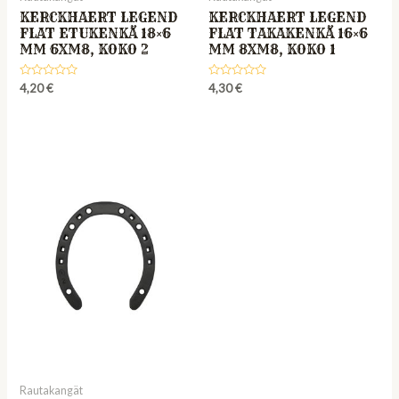
KERCKHAERT LEGEND
KERCKHAERT LEGEND
FLAT ETUKENKÄ 18×6
FLAT TAKAKENKÄ 16×6
MM 6XM8, KOKO 2
MM 8XM8, KOKO 1
Rated
Rated
4,20
€
4,30
€
0
0
out
out
of
of
5
5
Rautakangät