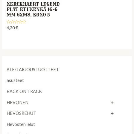
KERCKHAERT LEGEND
FLAT ETUKENKÄ 16×6
MM 6XM8, KOKO 5
Rated
4,20
€
0
out
of
5
ALE/TARJOUSTUOTTEET
asusteet
BACK ON TRACK
HEVONEN
HEVOSREHUT
Hevosten lelut