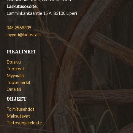
Laskutusosoite:
Lamminkankaantie 15 A, 83100 Liperi
045 2568339
myynti@ladosta.fi
PIKALINKIT
Etusivu
Tuotteet
Myymälä
Tuotemerkit
Oma tili
OHJEET
Toimitusehdot
Maksutavat
Tietosuojaseloste