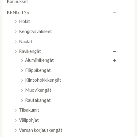
Kannukset
KENGITYS
Hokit
Kengitysvälineet
Naulat
Ravikengät
Alumiinikengät
Fläppikengät
Kiintohokkikengät
Muovikengät
Rautakangät
Tilsakumit
Välipohjat
Varsan korjauskengät