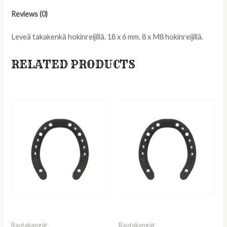
8xM8,
KOKO
Reviews (0)
0
quantity
Leveä takakenkä hokinreijillä. 18 x 6 mm. 8 x M8 hokinreijillä.
RELATED PRODUCTS
Rautakangät
Rautakangät