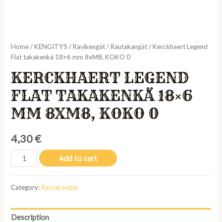
Home
/
KENGITYS
/
Ravikengät
/
Rautakangät
/ Kerckhaert Legend
Flat takakenkä 18×6 mm 8xM8, KOKO 0
KERCKHAERT LEGEND
FLAT TAKAKENKÄ 18×6
MM 8XM8, KOKO 0
4,30
€
Kerckhaert
Add to cart
Legend
Flat
Category:
Rautakangät
takakenkä
18x6
mm
Description