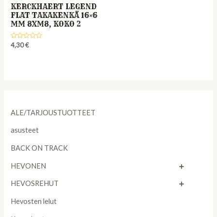
KERCKHAERT LEGEND
FLAT TAKAKENKÄ 16×6
MM 8XM8, KOKO 2
Rated
4,30
€
0
out
of
5
ALE/TARJOUSTUOTTEET
asusteet
BACK ON TRACK
HEVONEN
HEVOSREHUT
Hevosten lelut