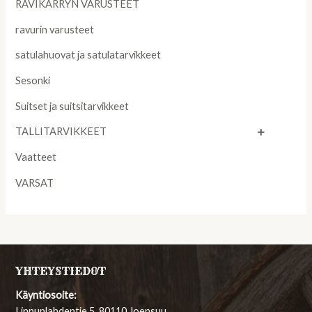
RAVIKÄRRYN VARUSTEET
ravurin varusteet
satulahuovat ja satulatarvikkeet
Sesonki
Suitset ja suitsitarvikkeet
TALLITARVIKKEET
Vaatteet
VARSAT
YHTEYSTIEDOT
Käyntiosoite:
Linnunlahdentie 5, 80110 Joensuu