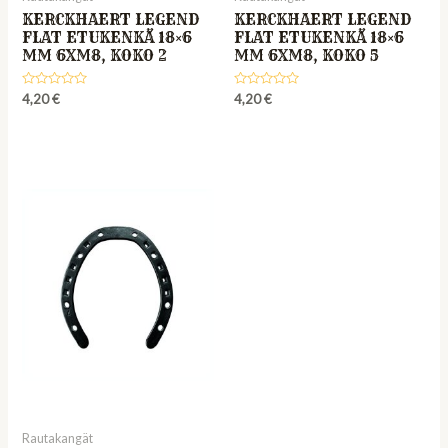
KERCKHAERT LEGEND
KERCKHAERT LEGEND
FLAT ETUKENKÄ 18×6
FLAT ETUKENKÄ 18×6
MM 6XM8, KOKO 2
MM 6XM8, KOKO 5
Rated
Rated
4,20
€
4,20
€
0
0
out
out
of
of
5
5
Rautakangät