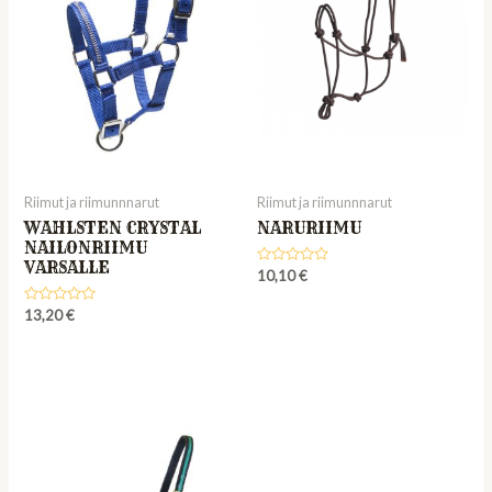
Riimut ja riimunnnarut
Riimut ja riimunnnarut
WAHLSTEN CRYSTAL
NARURIIMU
NAILONRIIMU
VARSALLE
Rated
10,10
€
0
out
Rated
of
13,20
€
0
5
out
of
5