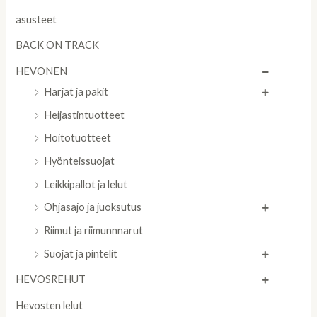
asusteet
BACK ON TRACK
HEVONEN
Harjat ja pakit
Heijastintuotteet
Hoitotuotteet
Hyönteissuojat
Leikkipallot ja lelut
Ohjasajo ja juoksutus
Riimut ja riimunnnarut
Suojat ja pintelit
HEVOSREHUT
Hevosten lelut