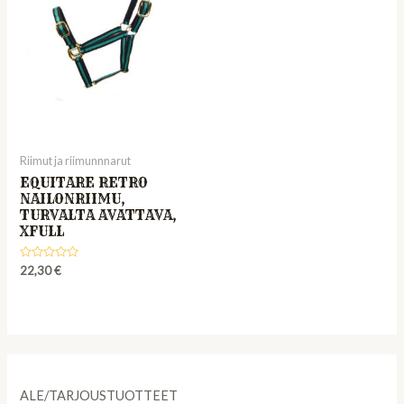
Riimut ja riimunnnarut
EQUITARE RETRO
NAILONRIIMU,
TURVALTA AVATTAVA,
XFULL
Rated
22,30
€
0
out
of
5
ALE/TARJOUSTUOTTEET