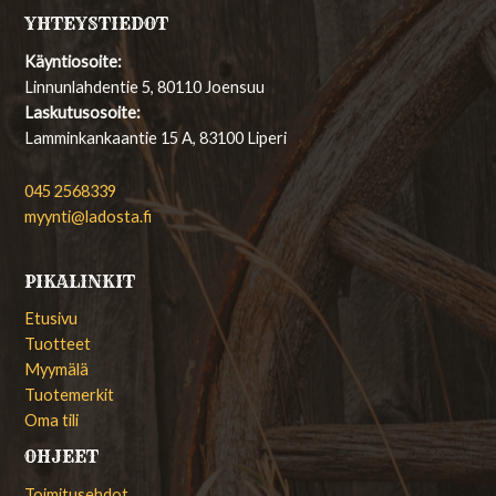
YHTEYSTIEDOT
Käyntiosoite:
Linnunlahdentie 5, 80110 Joensuu
Laskutusosoite:
Lamminkankaantie 15 A, 83100 Liperi
045 2568339
myynti@ladosta.fi
PIKALINKIT
Etusivu
Tuotteet
Myymälä
Tuotemerkit
Oma tili
OHJEET
Toimitusehdot