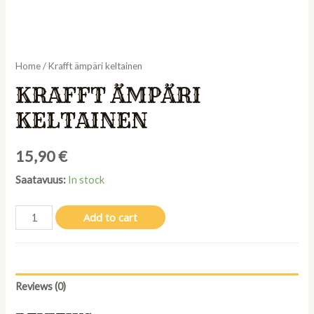
Home
/ Krafft ämpäri keltainen
KRAFFT ÄMPÄRI
KELTAINEN
15,90
€
Saatavuus:
In stock
Krafft
Add to cart
ämpäri
keltainen
quantity
Reviews (0)