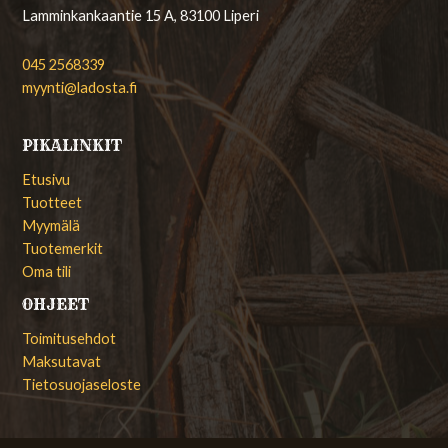
Lamminkankaantie 15 A, 83100 Liperi
045 2568339
myynti@ladosta.fi
PIKALINKIT
Etusivu
Tuotteet
Myymälä
Tuotemerkit
Oma tili
OHJEET
Toimitusehdot
Maksutavat
Tietosuojaseloste