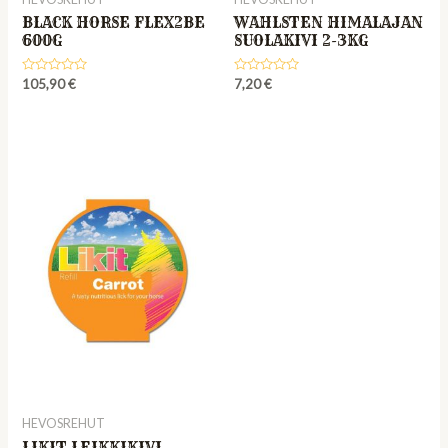
BLACK HORSE FLEX2BE
WAHLSTEN HIMALAJAN
600G
SUOLAKIVI 2-3KG
Rated
Rated
105,90
€
7,20
€
0
0
out
out
of
of
5
5
HEVOSREHUT
LIKIT LEIKKIKIVI