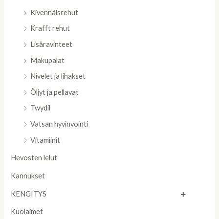
Kivennäisrehut
Krafft rehut
Lisäravinteet
Makupalat
Nivelet ja lihakset
Öljyt ja pellavat
Twydil
Vatsan hyvinvointi
Vitamiinit
Hevosten lelut
Kannukset
KENGITYS
Kuolaimet