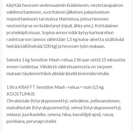
käyttää hevosen vedensaannin lisäämiseen, nestetasapainon
vakiinnuttamiseen, suorituksen jälkeisen palautumisen
nopeuttamiseen tai muissa tilanteissa, joissa hevosen
nesteentarve on lisääntynyt (ripuli, ähky yms.). Kohtalainen
proteiinipitoisuus. Sopiva annos määräytyy karkearehun
ravintoarvon (annos vähintään 1,5 kg kuiva-ainetta sisältävää
heinää/säilöheinää/100 kg) ja hevosen työn mukaan.
Sekoita 1 kg Sensitive Mash-rehua 2 litraan vettä 15 minuuttia
ennen ruokintaa. Vähäistä väkirehuannosta on tarpeen
mukaan täydennettävä ylimääräisellä kivennäisrehulla.
1 litra KRAFFT Sensitive Mash -rehua = noin 0,5 kg.
KOOSTUMUS:
Ohrahiutale (höyrykypsennetty), vehnälese, pellavansiemen,
maissihiutale (höyrykypsennetty), vehnä (höyrykypsennetty),
melassi, juurikasleike, omena, hiiva, kasviöljy(rapsi), rasva,
porkkana, perunaproteiini