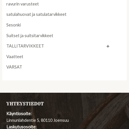
ravurin varusteet
satulahuovat ja satulatarvikkeet
Sesonki
Suitset ja suitsitarvikkeet
TALLITARVIKKEET
Vaatteet
VARSAT
YHTEYSTIEDOT
Käyntiosoite:
Linnunlahdentie 5, 80110 Joensuu
Laskutusosoite: