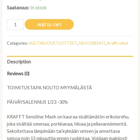
Saatavuus:
In stock
Krafft
Add to cart
Sensitive
Mash
Categories:
ALE/TARJOUSTUOTTEET
,
HEVOSREHUT
,
Krafft rehut
15kg
quantity
Description
Reviews (0)
TOIMITUSTAPA NOUTO MYYMÄLÄSTÄ
PÄIVÄYSALENNUS 1/23 -30%
KRAFFT Sensitive Mash on kauraa sisältämätön erikoisrehu,
joka sisältää omenaa, porkkanaa, hiivaa ja pellavansiementä.
Sekoitettava lämpimään tai kylmään veteen ja annettava
seisoa noin 15 minuuttia ennen ruokintaa. Voidaan mainiosti