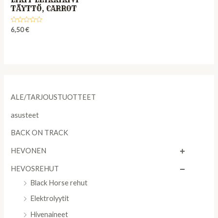
TÄYTTÖ, CARROT
Rated
6,50
€
0
out
of
5
ALE/TARJOUSTUOTTEET
asusteet
BACK ON TRACK
HEVONEN
HEVOSREHUT
Black Horse rehut
Elektrolyytit
Hivenaineet