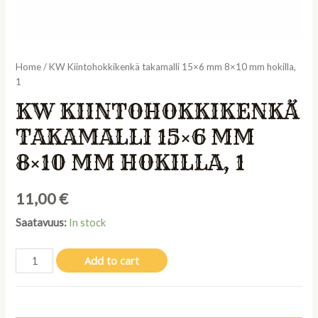
Home
/ KW Kiintohokkikenkä takamalli 15×6 mm 8×10 mm hokilla,
1
KW KIINTOHOKKIKENKÄ
TAKAMALLI 15×6 MM
8×10 MM HOKILLA, 1
11,00
€
Saatavuus:
In stock
KW
Add to cart
Kiintohokkikenkä
takamalli
15x6