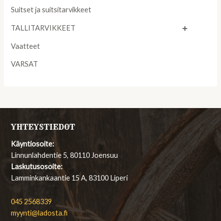
Suitset ja suitsitarvikkeet
TALLITARVIKKEET
Vaatteet
VARSAT
YHTEYSTIEDOT
Käyntiosoite:
Linnunlahdentie 5, 80110 Joensuu
Laskutusosoite:
Lamminkankaantie 15 A, 83100 Liperi
045 2568339
myynti@ladosta.fi