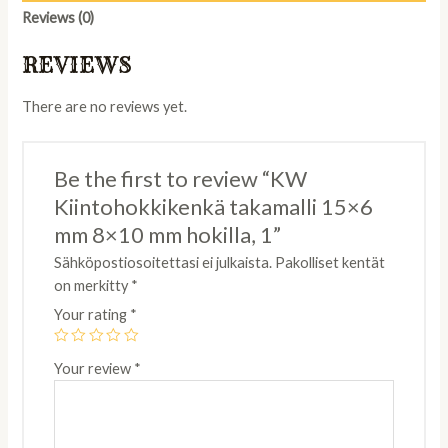
mm
Reviews (0)
8x10
mm
REVIEWS
hokilla,
1
There are no reviews yet.
quantity
Be the first to review “KW
Kiintohokkikenkä takamalli 15×6
mm 8×10 mm hokilla, 1”
Sähköpostiosoitettasi ei julkaista.
Pakolliset kentät
on merkitty
*
Your rating
*
Your review
*