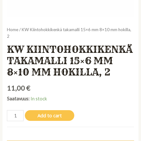
Home
/ KW Kiintohokkikenkä takamalli 15×6 mm 8×10 mm hokilla,
2
KW KIINTOHOKKIKENKÄ
TAKAMALLI 15×6 MM
8×10 MM HOKILLA, 2
11,00
€
Saatavuus:
In stock
KW
Add to cart
Kiintohokkikenkä
takamalli
15x6