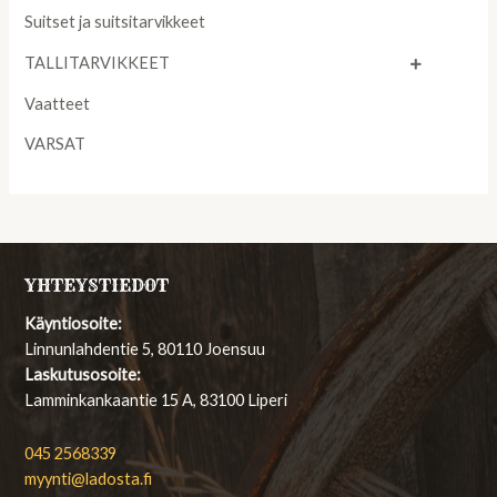
Suitset ja suitsitarvikkeet
TALLITARVIKKEET
Vaatteet
VARSAT
YHTEYSTIEDOT
Käyntiosoite:
Linnunlahdentie 5, 80110 Joensuu
Laskutusosoite:
Lamminkankaantie 15 A, 83100 Liperi
045 2568339
myynti@ladosta.fi