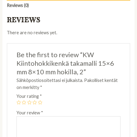
mm
Reviews (0)
8x10
mm
REVIEWS
hokilla,
2
There are no reviews yet.
quantity
Be the first to review “KW
Kiintohokkikenkä takamalli 15×6
mm 8×10 mm hokilla, 2”
Sähköpostiosoitettasi ei julkaista.
Pakolliset kentät
on merkitty
*
Your rating
*
Your review
*