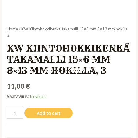
Home
/ KW Kiintohokkikenkä takamalli 15×6 mm 8×13 mm hokilla,
3
KW KIINTOHOKKIKENKÄ
TAKAMALLI 15×6 MM
8×13 MM HOKILLA, 3
11,00
€
Saatavuus:
In stock
KW
Add to cart
Kiintohokkikenkä
takamalli
15x6