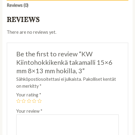
mm
Reviews (0)
8x13
mm
REVIEWS
hokilla,
3
There are no reviews yet.
quantity
Be the first to review “KW
Kiintohokkikenkä takamalli 15×6
mm 8×13 mm hokilla, 3”
Sähköpostiosoitettasi ei julkaista.
Pakolliset kentät
on merkitty
*
Your rating
*
Your review
*