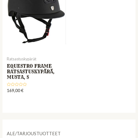
Ratsastuskypärät
EQUESTRO FRAME
RATSASTUSKYPÄRÄ,
MUSTA, S
Rated
169,00
€
0
out
of
5
ALE/TARJOUSTUOTTEET