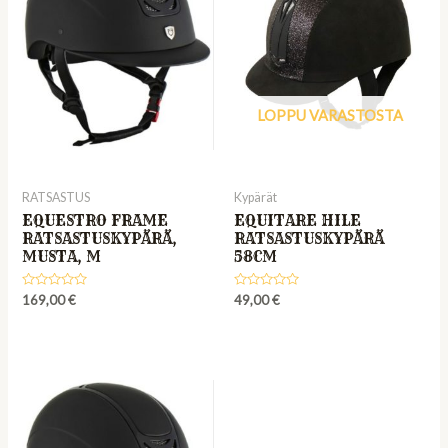
LOPPU VARASTOSTA
RATSASTUS
Kypärät
EQUESTRO FRAME
EQUITARE HILE
RATSASTUSKYPÄRÄ,
RATSASTUSKYPÄRÄ
MUSTA, M
58CM
Rated
Rated
169,00
€
49,00
€
0
0
out
out
of
of
5
5