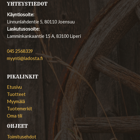
YHTEYSTIEDOT
Käyntiosoite:
Linnunlahdentie 5, 80110 Joensuu
Laskutusosoite:
Lamminkankaantie 15 A, 83100 Liperi
045 2568339
myynti@ladosta.fi
PIKALINKIT
Etusivu
Tuotteet
Myymälä
Tuotemerkit
Oma tili
OHJEET
Toimitusehdot