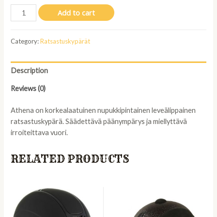
LAMI-
Add to cart
CELL
ATHENA
Category:
Ratsastuskypärät
VISER
VG1
RATSASTUSKYPÄRÄ,
Description
NAVY,
L/57-
Reviews (0)
61CM
quantity
Athena on korkealaatuinen nupukkipintainen leveälippainen
ratsastuskypärä. Säädettävä päänympärys ja miellyttävä
irroiteittava vuori.
RELATED PRODUCTS