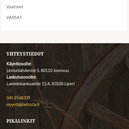
Vaatteet
VARSAT
YHTEYSTIEDOT
Käyntiosoite:
Linnunlahdentie 5, 80110 Joensuu
Laskutusosoite:
Lamminkankaantie 15 A, 83100 Liperi
045 2568339
myynti@ladosta.fi
PIKALINKIT