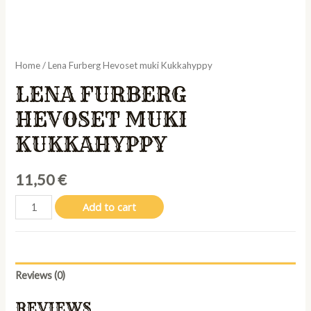
Home
/ Lena Furberg Hevoset muki Kukkahyppy
LENA FURBERG
HEVOSET MUKI
KUKKAHYPPY
11,50
€
Lena
Add to cart
Furberg
Hevoset
muki
Kukkahyppy
Reviews (0)
quantity
REVIEWS