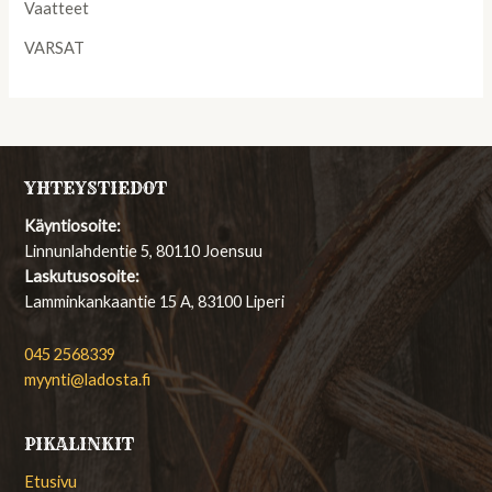
Vaatteet
VARSAT
YHTEYSTIEDOT
Käyntiosoite:
Linnunlahdentie 5, 80110 Joensuu
Laskutusosoite:
Lamminkankaantie 15 A, 83100 Liperi
045 2568339
myynti@ladosta.fi
PIKALINKIT
Etusivu