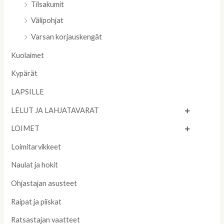
Tilsakumit
Välipohjat
Varsan korjauskengät
Kuolaimet
Kypärät
LAPSILLE
LELUT JA LAHJATAVARAT
LOIMET
Loimitarvikkeet
Naulat ja hokit
Ohjastajan asusteet
Raipat ja piiskat
Ratsastajan vaatteet