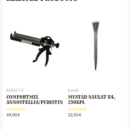
KENGITYS
Naulat
COMFORTMIX
MUSTAD NAULAT E4,
ANNOSTELIJA/PURISTIN
250KPL
Rated
Rated
49,00
€
22,50
€
0
0
out
out
of
of
5
5