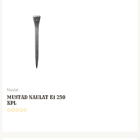
Naulat
MUSTAD NAULAT E1 250
KPL
Rated
0
out
of
5