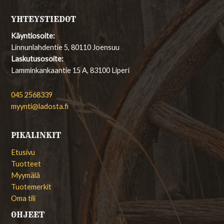
YHTEYSTIEDOT
Käyntiosoite:
Linnunlahdentie 5, 80110 Joensuu
Laskutusosoite:
Lamminkankaantie 15 A, 83100 Liperi
045 2568339
myynti@ladosta.fi
PIKALINKIT
Etusivu
Tuotteet
Myymälä
Tuotemerkit
Oma tili
OHJEET