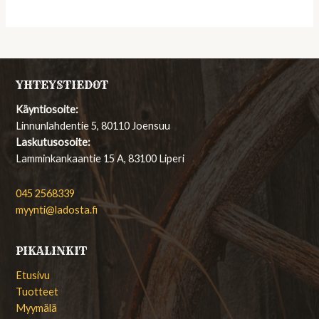
YHTEYSTIEDOT
Käyntiosoite:
Linnunlahdentie 5, 80110 Joensuu
Laskutusosoite:
Lamminkankaantie 15 A, 83100 Liperi
045 2568339
myynti@ladosta.fi
PIKALINKIT
Etusivu
Tuotteet
Myymälä