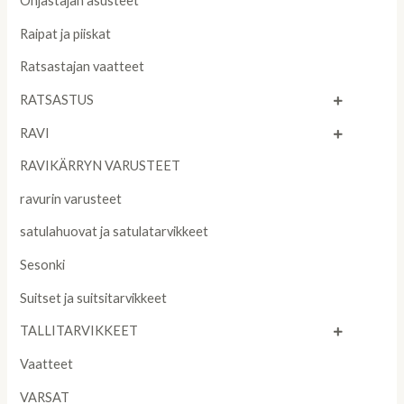
Ohjastajan asusteet
Raipat ja piiskat
Ratsastajan vaatteet
RATSASTUS
RAVI
RAVIKÄRRYN VARUSTEET
ravurin varusteet
satulahuovat ja satulatarvikkeet
Sesonki
Suitset ja suitsitarvikkeet
TALLITARVIKKEET
Vaatteet
VARSAT