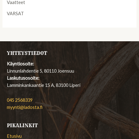
Vaatteet
VARSAT
YHTEYSTIEDOT
Käyntiosoite:
Linnunlahdentie 5, 80110 Joensuu
Laskutusosoite:
Lamminkankaantie 15 A, 83100 Liperi
045 2568339
myynti@ladosta.fi
PIKALINKIT
Etusivu