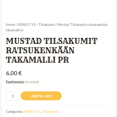
Home
/
KENGITYS
/
Tilsakumit
/ Mustad Tilsakumit ratsukenkään
takamalli pr
MUSTAD TILSAKUMIT
RATSUKENKÄÄN
TAKAMALLI PR
6,00
€
Saatavuus:
In stock
Mustad
Add to cart
Tilsakumit
ratsukenkään
Categories:
KENGITYS
,
Tilsakumit
takamalli