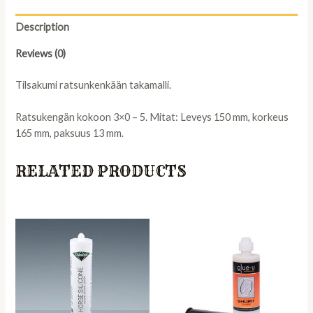
pr
quantity
Description
Reviews (0)
Tilsakumi ratsunkenkään takamalli.
Ratsukengän kokoon 3×0 – 5. Mitat: Leveys 150 mm, korkeus
165 mm, paksuus 13 mm.
RELATED PRODUCTS