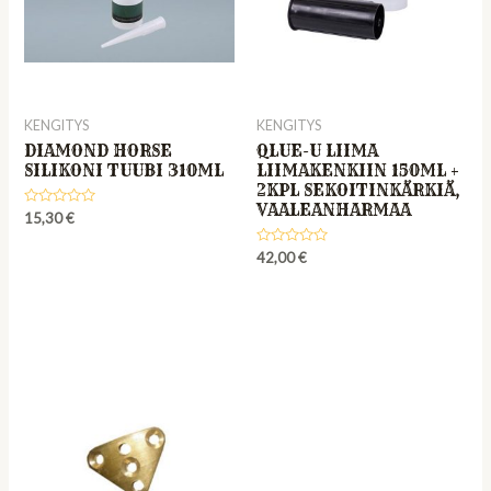
KENGITYS
KENGITYS
DIAMOND HORSE
QLUE-U LIIMA
SILIKONI TUUBI 310ML
LIIMAKENKIIN 150ML +
2KPL SEKOITINKÄRKIÄ,
VAALEANHARMAA
Rated
15,30
€
0
out
of
Rated
42,00
€
5
0
out
of
5