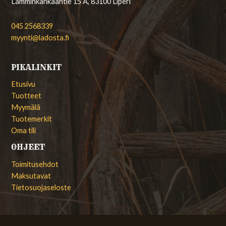
Lamminkankaantie 15 A, 83100 Liperi
045 2568339
myynti@ladosta.fi
PIKALINKIT
Etusivu
Tuotteet
Myymälä
Tuotemerkit
Oma tili
OHJEET
Toimitusehdot
Maksutavat
Tietosuojaseloste