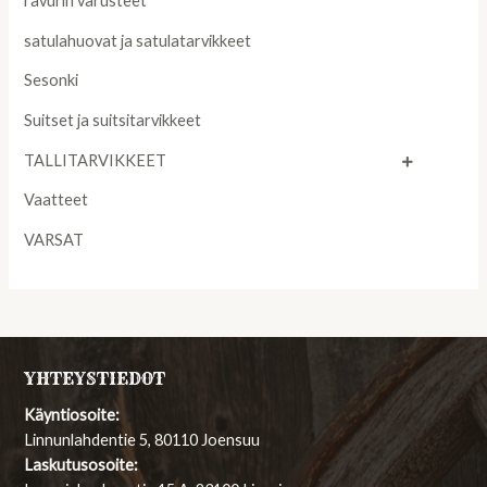
ravurin varusteet
satulahuovat ja satulatarvikkeet
Sesonki
Suitset ja suitsitarvikkeet
TALLITARVIKKEET
Vaatteet
VARSAT
YHTEYSTIEDOT
Käyntiosoite:
Linnunlahdentie 5, 80110 Joensuu
Laskutusosoite: