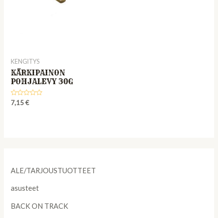
KENGITYS
KÄRKIPAINON
POHJALEVY 30G
Rated
7,15
€
0
out
of
5
ALE/TARJOUSTUOTTEET
asusteet
BACK ON TRACK