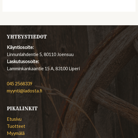
YHTEYSTIEDOT
Käyntiosoite:
Linnunlahdentie 5, 80110 Joensuu
Laskutusosoite:
Lamminkankaantie 15 A, 83100 Liperi
045 2568339
myynti@ladosta.fi
PIKALINKIT
Etusivu
Tuotteet
Myymälä