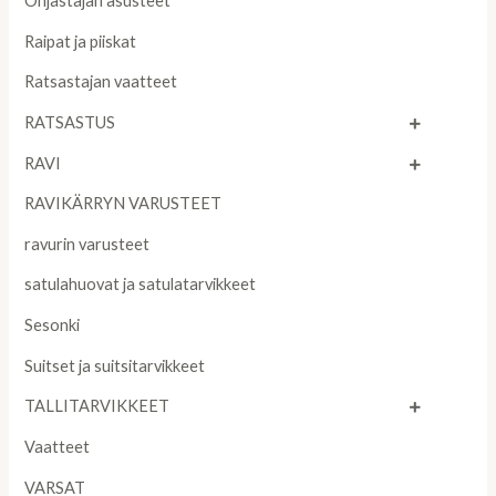
Ohjastajan asusteet
Raipat ja piiskat
Ratsastajan vaatteet
RATSASTUS
RAVI
RAVIKÄRRYN VARUSTEET
ravurin varusteet
satulahuovat ja satulatarvikkeet
Sesonki
Suitset ja suitsitarvikkeet
TALLITARVIKKEET
Vaatteet
VARSAT