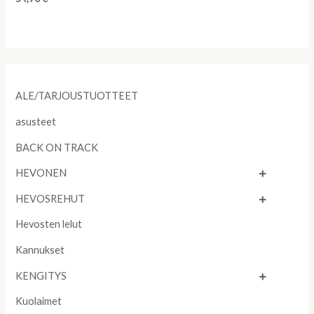
0
out
of
5
ALE/TARJOUSTUOTTEET
asusteet
BACK ON TRACK
HEVONEN
HEVOSREHUT
Hevosten lelut
Kannukset
KENGITYS
Kuolaimet