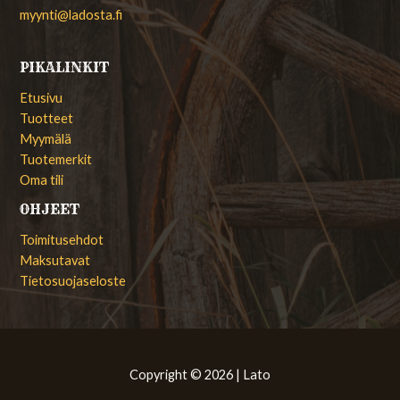
myynti@ladosta.fi
PIKALINKIT
Etusivu
Tuotteet
Myymälä
Tuotemerkit
Oma tili
OHJEET
Toimitusehdot
Maksutavat
Tietosuojaseloste
Copyright © 2026 | Lato