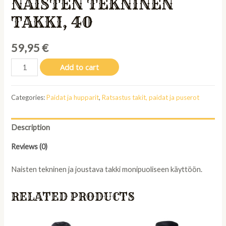
NAISTEN TEKNINEN
TAKKI, 40
59,95
€
Wahlsten
Add to cart
Amber
naisten
Categories:
Paidat ja hupparit
,
Ratsastus takit, paidat ja puserot
tekninen
takki,
40
Description
quantity
Reviews (0)
Naisten tekninen ja joustava takki monipuoliseen käyttöön.
RELATED PRODUCTS