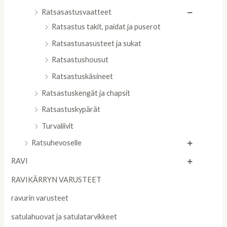
Ratsasastusvaatteet
Ratsastus takit, paidat ja puserot
Ratsastusasusteet ja sukat
Ratsastushousut
Ratsastuskäsineet
Ratsastuskengät ja chapsit
Ratsastuskypärät
Turvaliivit
Ratsuhevoselle
RAVI
RAVIKÄRRYN VARUSTEET
ravurin varusteet
satulahuovat ja satulatarvikkeet