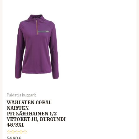
of
5
Paidat ja hupparit
WAHLSTEN CORAL
NAISTEN
PITKÄHIHAINEN 1/2
VETOKETJU, BURGUNDI
46/3XL
Rated
54,90
€