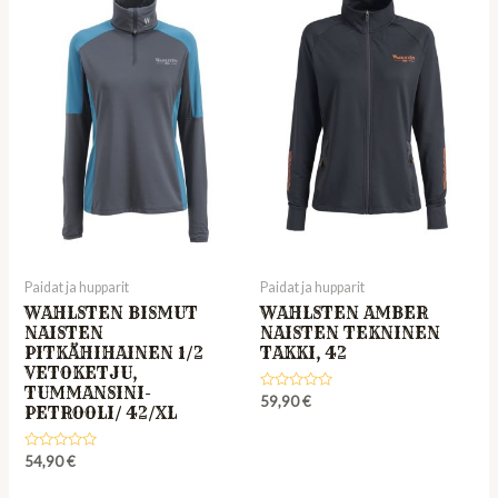
Paidat ja hupparit
Paidat ja hupparit
WAHLSTEN BISMUT
WAHLSTEN AMBER
NAISTEN
NAISTEN TEKNINEN
PITKÄHIHAINEN 1/2
TAKKI, 42
VETOKETJU,
TUMMANSINI-
Rated
59,90
€
PETROOLI/ 42/XL
0
out
of
5
Rated
54,90
€
0
out