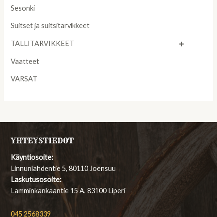
Sesonki
Suitset ja suitsitarvikkeet
TALLITARVIKKEET
Vaatteet
VARSAT
YHTEYSTIEDOT
Käyntiosoite:
Linnunlahdentie 5, 80110 Joensuu
Laskutusosoite:
Lamminkankaantie 15 A, 83100 Liperi
045 2568339