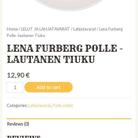
Home
/
LELUT JA LAHJATAVARAT
/
Lahjatavarat
/ Lena Furberg
Polle -lautanen Tiuku
LENA FURBERG POLLE -
LAUTANEN TIUKU
12,90
€
Lena
Add to cart
Furberg
Polle
Categories:
Lahjatavarat
,
Polle astiat
-
lautanen
Tiuku
Reviews (0)
quantity