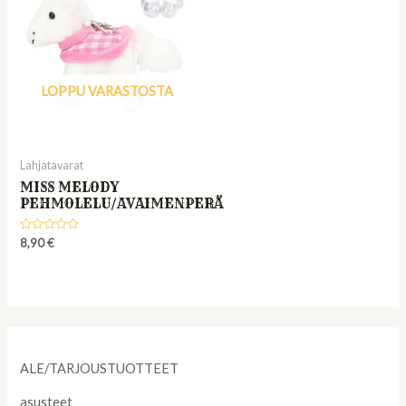
LOPPU VARASTOSTA
Lahjatavarat
MISS MELODY
PEHMOLELU/AVAIMENPERÄ
Rated
8,90
€
0
out
of
5
ALE/TARJOUSTUOTTEET
asusteet