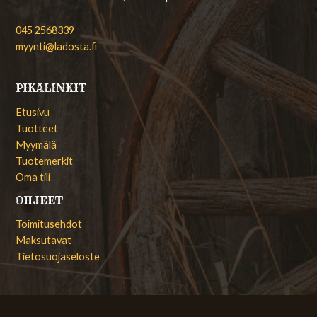
045 2568339
myynti@ladosta.fi
PIKALINKIT
Etusivu
Tuotteet
Myymälä
Tuotemerkit
Oma tili
OHJEET
Toimitusehdot
Maksutavat
Tietosuojaseloste