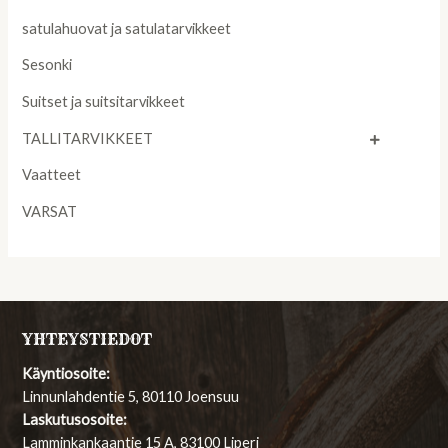
satulahuovat ja satulatarvikkeet
Sesonki
Suitset ja suitsitarvikkeet
TALLITARVIKKEET
Vaatteet
VARSAT
YHTEYSTIEDOT
Käyntiosoite:
Linnunlahdentie 5, 80110 Joensuu
Laskutusosoite:
Lamminkankaantie 15 A, 83100 Liperi