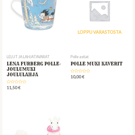
LOPPU VARASTOSTA
LELUT JA LAHJATAVARAT
Polle astiat
LENA FURBERG POLLE-
POLLE MUKI KAVERIT
JOULUMUKI
JOULULAHJA
Rated
10,00
€
0
out
Rated
of
11,50
€
0
5
out
of
5