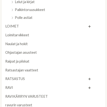
Lelut ja kirjat
Palkintoruusukkeet
Polle astiat
LOIMET
Loimitarvikkeet
Naulat ja hokit
Ohjastajan asusteet
Raipat ja piiskat
Ratsastajan vaatteet
RATSASTUS
RAVI
RAVIKÄRRYN VARUSTEET
ravurin varusteet