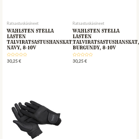
Ratsastuskäsineet
Ratsastuskäsineet
WAHLSTEN STELLA
WAHLSTEN STELLA
LASTEN
LASTEN
TALVIRATSASTUSHANSKAT,
TALVIRATSASTUSHANSKAT
NAVY, 8-10V
BURGUNDY, 8-10V
Rated
Rated
30,25
€
30,25
€
0
0
out
out
of
of
5
5