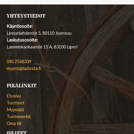
YHTEYSTIEDOT
Käyntiosoite:
Linnunlahdentie 5, 80110 Joensuu
Laskutusosoite:
Lamminkankaantie 15 A, 83100 Liperi
045 2568339
myynti@ladosta.fi
PIKALINKIT
Etusivu
Tuotteet
Myymälä
Tuotemerkit
Oma tili
OHJEET