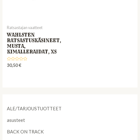
Ratsastajan vaatteet
WAHLSTEN
RATSASTUSKÄSINEET,
MUSTA,
KIMALLERAIDAT, XS
Rated
30,50
€
0
out
of
5
ALE/TARJOUSTUOTTEET
asusteet
BACK ON TRACK