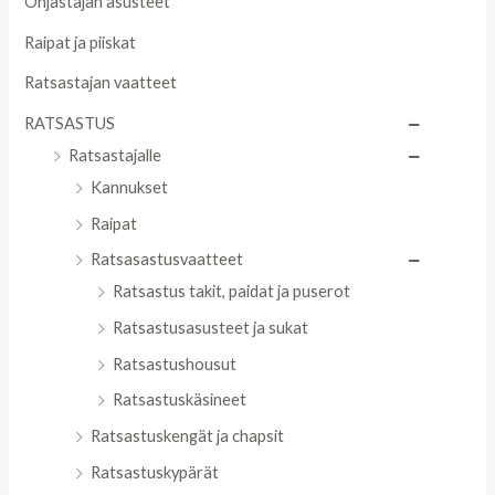
Ohjastajan asusteet
Raipat ja piiskat
Ratsastajan vaatteet
RATSASTUS
Ratsastajalle
Kannukset
Raipat
Ratsasastusvaatteet
Ratsastus takit, paidat ja puserot
Ratsastusasusteet ja sukat
Ratsastushousut
Ratsastuskäsineet
Ratsastuskengät ja chapsit
Ratsastuskypärät