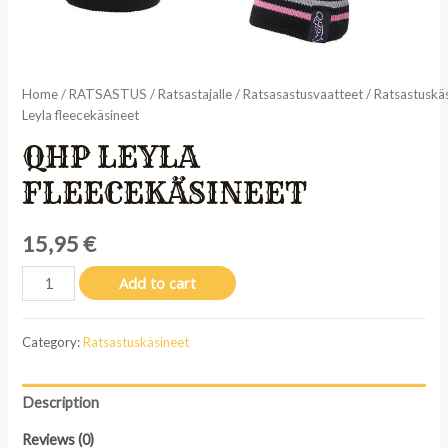
Home
/
RATSASTUS
/
Ratsastajalle
/
Ratsasastusvaatteet
/
Ratsastuskä
Leyla fleecekäsineet
QHP LEYLA
FLEECEKÄSINEET
15,95
€
QHP
Add to cart
Leyla
fleecekäsineet
Category:
Ratsastuskäsineet
quantity
Description
Reviews (0)