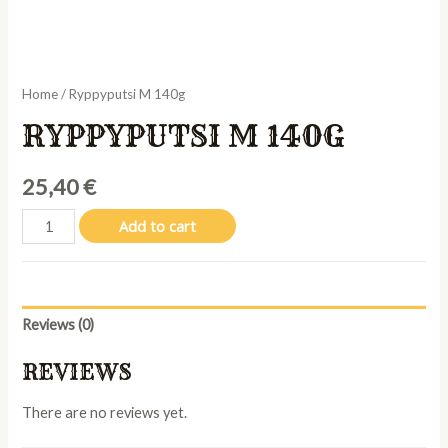
Home
/ Ryppyputsi M 140g
RYPPYPUTSI M 140G
25,40
€
Ryppyputsi
Add to cart
M
140g
quantity
Reviews (0)
REVIEWS
There are no reviews yet.