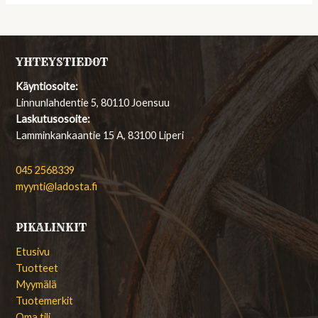
YHTEYSTIEDOT
Käyntiosoite:
Linnunlahdentie 5, 80110 Joensuu
Laskutusosoite:
Lamminkankaantie 15 A, 83100 Liperi
045 2568339
myynti@ladosta.fi
PIKALINKIT
Etusivu
Tuotteet
Myymälä
Tuotemerkit
Oma tili