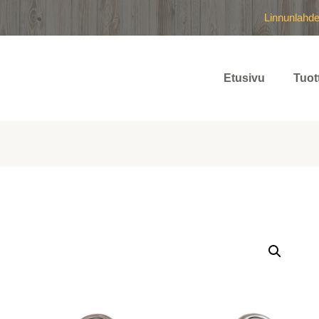
Linnunlahd
Etusivu
Tuot