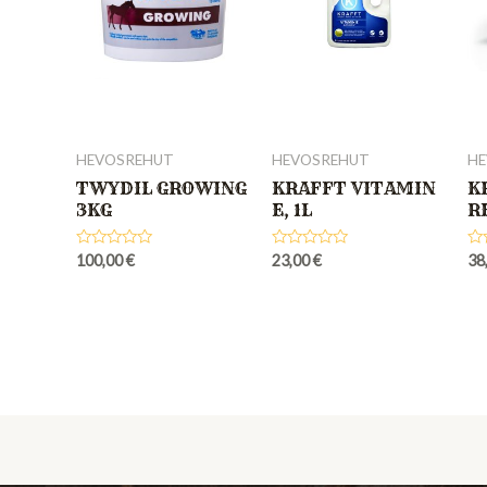
HEVOSREHUT
HEVOSREHUT
HE
TWYDIL GROWING
KRAFFT VITAMIN
K
3KG
E, 1L
R
Rated
Rated
Ra
100,00
€
23,00
€
38
0
0
0
out
out
out
of
of
of
5
5
5