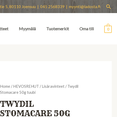
Hae
tie 5, 80110 Joensuu | 045 2568339 |
myynti@ladosta.fi
tteet
Myymälä
Tuotemerkit
Oma tili
0
Home
/
HEVOSREHUT
/
Lisäravinteet
/ Twydil
Stomacare 50g tuubi
TWYDIL
STOMACARE 50G