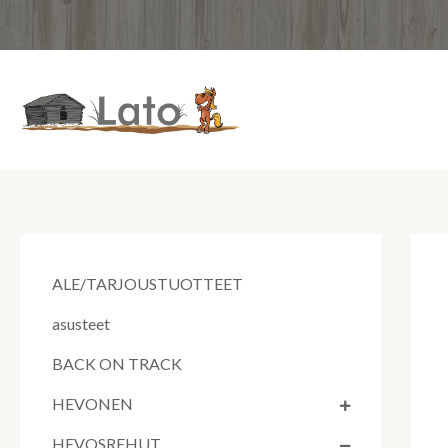
Siirry
sisältöön
ALE/TARJOUSTUOTTEET
asusteet
BACK ON TRACK
HEVONEN
HEVOSREHUT