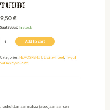
TUUBI
9,50
€
Saatavuus:
In stock
Twydil
Add to cart
Stomacare
50g
Categories:
HEVOSREHUT
,
Lisäravinteet
,
Twydil
,
tuubi
Vatsan hyvinvointi
quantity
a, rauhoittamaan mahaa ja suojaamaan sen