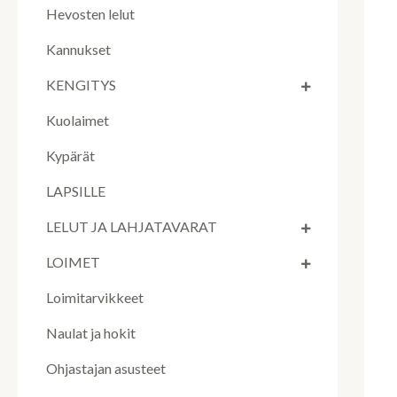
Hevosten lelut
Kannukset
KENGITYS
Kuolaimet
Kypärät
LAPSILLE
LELUT JA LAHJATAVARAT
LOIMET
Loimitarvikkeet
Naulat ja hokit
Ohjastajan asusteet