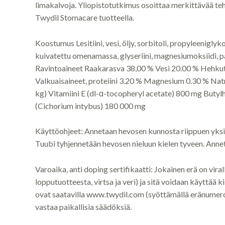
limakalvoja. Yliopistotutkimus osoittaa merkittävää te
Twydil Stomacare tuotteella.
Koostumus Lesitiini, vesi, öljy, sorbitoli, propyleeniglyk
kuivatettu omenamassa, glyseriini, magnesiumoksiidi, pa
Ravintoaineet Raakarasva 38,00 % Vesi 20.00 % Hehku
Valkuaisaineet, proteiini 3.20 % Magnesium 0.30 % Natr
kg) Vitamiini E (dl-α-tocopheryl acetate) 800 mg Butyl
(Cichorium intybus) 180 000 mg
Käyttöohjeet: Annetaan hevosen kunnosta riippuen yksi 
Tuubi tyhjennetään hevosen nieluun kielen tyveen. Anne
Varoaika, anti doping sertifikaatti: Jokainen erä on viral
lopputuotteesta, virtsa ja veri) ja sitä voidaan käyttää 
ovat saatavilla www.twydil.com (syöttämällä eränumero)
vastaa paikallisia säädöksiä.