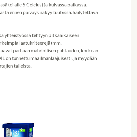
ä (ei alle 5 Celcius) ja kuivassa paikassa.
rasta ennen päiväys näkyy tuubissa. Säilytettävä
a yhteistyössä tehtyyn pitkäaikaiseen
rkeimpia laatukriteerejä (mm.
akaavat parhaan mahdollisen puhtauden, korkean
L on tunnettu maailmanlaajuisesti, ja myydään
ajien talleista.