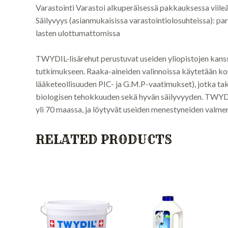
Varastointi Varastoi alkuperäisessä pakkauksessa viileäss
Säilyvyys (asianmukaisissa varastointiolosuhteissa): pa
lasten ulottumattomissa
TWYDIL-lisärehut perustuvat useiden yliopistojen kanss
tutkimukseen. Raaka-aineiden valinnoissa käytetään ko
lääketeollisuuden PIC- ja G.M.P-vaatimukset), jotka t
biologisen tehokkuuden sekä hyvän säilyvyyden. TWYDI
yli 70 maassa, ja löytyvät useiden menestyneiden valment
RELATED PRODUCTS