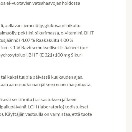
hoa ei-vuotavien vatsahaavojen hoidossa
oli, pellavansiemenöljy, glukosamiinikuitu,
lmuöljy, pektiini, sikurimassa, e-vitamiini, BHT
tusjäännös 4.07 % Raakakuitu 4.00 %
ium < 1 % Ravitsemukselliset lisäaineet (per
hydroxytoluol, BHT (E 321) 100 mg Sikuri
tai kaksi tuubia päivässä kuukauden ajan.
taan aamuruokinnan jälkeen ennen harjoitusta.
lisesti sertifioitu (tarkastuksen jälkeen
kilpailupäivänä. LCH (laboratorio) todistukset
. Käyttäjän vastuulla on varmistaa, että tuote