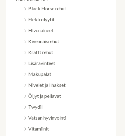
Black Horse rehut
Elektrolyytit
Hivenaineet
Kivennäisrehut
Krafft rehut
Lisäravinteet
Makupalat
Nivelet ja lihakset
Öljyt ja pellavat
Twydil
Vatsan hyvinvointi
Vitamiinit