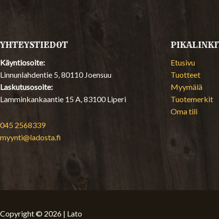
YHTEYSTIEDOT
PIKALINKI
Käyntiosoite:
Etusivu
Linnunlahdentie 5, 80110 Joensuu
Tuotteet
Laskutusosoite:
Myymälä
Lamminkankaantie 15 A, 83100 Liperi
Tuotemerkit
Oma tili
045 2568339
myynti@ladosta.fi
Copyright © 2026 | Lato