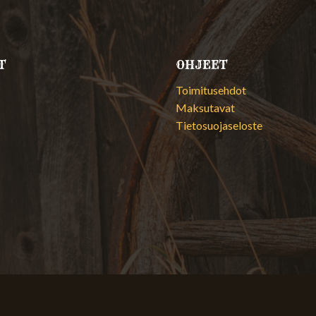
T
OHJEET
Toimitusehdot
Maksutavat
Tietosuojaseloste