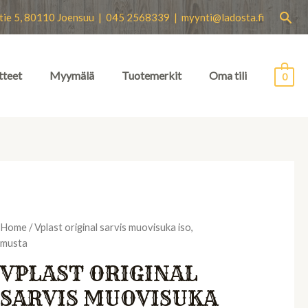
Hae
tie 5, 80110 Joensuu | 045 2568339 |
myynti@ladosta.fi
tteet
Myymälä
Tuotemerkit
Oma tili
0
Home
/ Vplast original sarvis muovisuka iso,
musta
VPLAST ORIGINAL
SARVIS MUOVISUKA