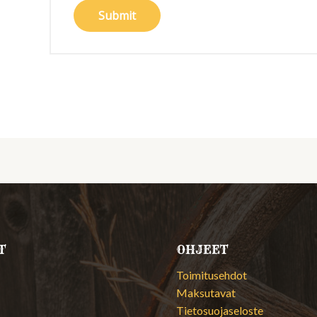
T
OHJEET
Toimitusehdot
Maksutavat
Tietosuojaseloste