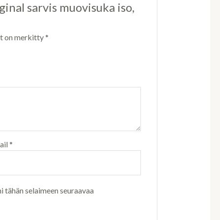
iginal sarvis muovisuka iso,
ät on merkitty
*
ail
*
ni tähän selaimeen seuraavaa