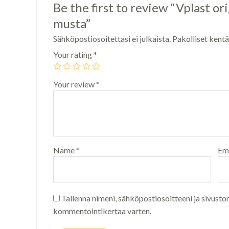
Be the first to review “Vplast or
musta”
Sähköpostiosoitettasi ei julkaista.
Pakolliset kent
Your rating
*
Your review
*
Name
*
Em
Tallenna nimeni, sähköpostiosoitteeni ja sivusto
kommentointikertaa varten.