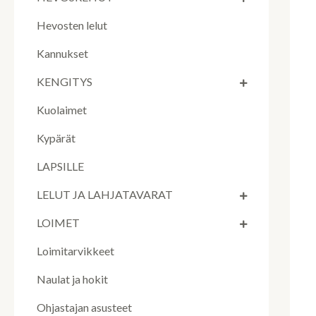
Hevosten lelut
Kannukset
KENGITYS
Kuolaimet
Kypärät
LAPSILLE
LELUT JA LAHJATAVARAT
LOIMET
Loimitarvikkeet
Naulat ja hokit
Ohjastajan asusteet