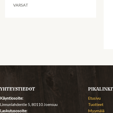
VARSAT
YHTEYSTIEDOT
PIKALINKI
Käyntiosoite:
Etusivu
Linnunlahdentie 5, 80110 Joensuu
Tuotteet
Laskutusosoite:
Myymälä