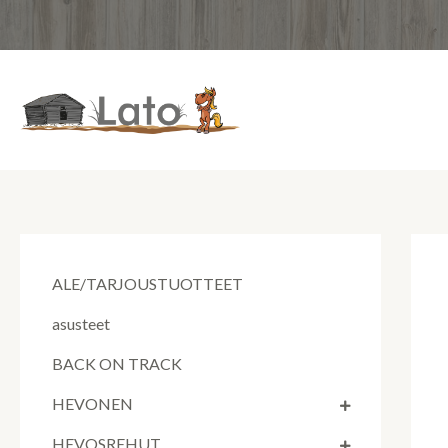
Siirry
sisältöön
ALE/TARJOUSTUOTTEET
asusteet
BACK ON TRACK
HEVONEN
HEVOSREHUT