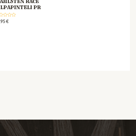
AHLSTEN RACE
ILPAPINTELI PR
ted
,95
€