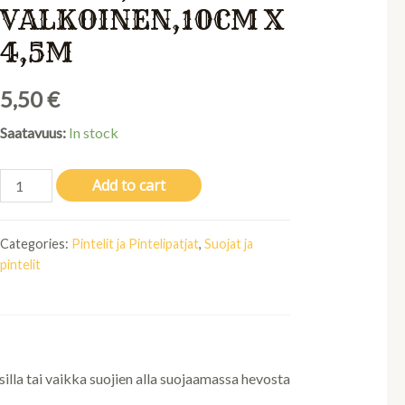
VALKOINEN,10CM X
4,5M
5,50
€
Saatavuus:
In stock
W-
Add to cart
elastoplus
pinteli,
Categories:
Pintelit ja Pintelipatjat
,
Suojat ja
valkoinen,10cm
pintelit
x
4,5m
quantity
silla tai vaikka suojien alla suojaamassa hevosta