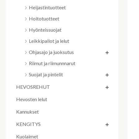
Heijastintuotteet
Hoitotuotteet
Hyönteissuojat
Leikkipallot ja lelut
Ohjasajo ja juoksutus
Riimut ja riimunnnarut
Suojat ja pintelit
HEVOSREHUT
Hevosten lelut
Kannukset
KENGITYS
Kuolaimet