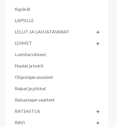
Kypärät
LAPSILLE
LELUT JA LAHJATAVARAT
LOIMET
Loimitarvikkeet
Naulat ja hokit
Ohjastajan asusteet
Raipat ja piiskat
Ratsastajan vaatteet
RATSASTUS
RAVI