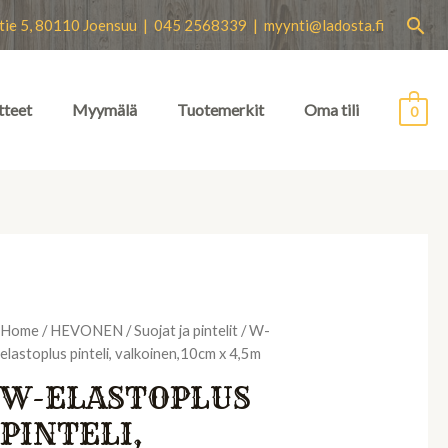
Hae
tie 5, 80110 Joensuu | 045 2568339 |
myynti@ladosta.fi
tteet
Myymälä
Tuotemerkit
Oma tili
0
Home
/
HEVONEN
/
Suojat ja pintelit
/ W-
elastoplus pinteli, valkoinen,10cm x 4,5m
W-ELASTOPLUS
PINTELI,